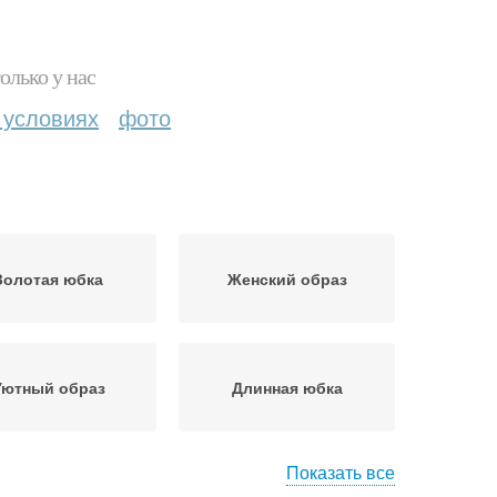
олько у нас
 условиях
фото
Золотая юбка
Женский образ
Уютный образ
Длинная юбка
Показать все
бка из шелка
Трикотажная юбка