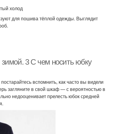
ютый холод
ьзуют для пошива тёплой одежды. Выглядит
роб.
зимой. 3 С чем носить юбку
постарайтесь вспомнить, как часто вы видели
ерь загляните в свой шкаф — с вероятностью в
сильно недооценивает прелесть юбок средней
я.