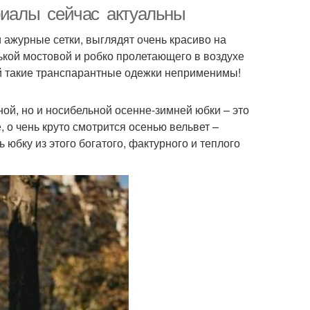
ериалы сейчас актуальны
ажурные сетки, выглядят очень красиво на
кой мостовой и робко пролетающего в воздухе
Нижние юбки
й такие транспарантные одежки неприменимы!
ой, но и носибельной осенне-зимней юбки – это
, о чень круто смотрится осенью вельвет –
 юбку из этого богатого, фактурного и теплого