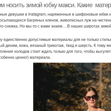
ем носить зимой юбку макси. Какие мат
ные девушки в Instagram, наряженные в шифоновые юбки и 
осыпающихся багряных кленов, живописных луж на чистень
Джинсовая юбка
Теплые юбки
го снежка. Но мы-то с вами знаем… В наших широтах зимо
у единственно допустимые материалы для не только стильн
ый деним, кожа, вязаный трикотаж, твид и шерсть. К тому же
пления холодов стоит ждать только для того, чтобы выгулять
особенно ценно!) материала.