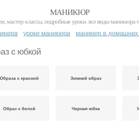
МАНИКЮР
и, мастер-классы, подробные уроки. все виды маникюра т
никюра
уроки маникюра
маникюр в домашних
аз с юбкой
Образа с красной
Зимний образ
Образ с белой
Черная юбка
Зимняя юбка
Однотонная юбка
Ю