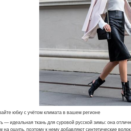
айте юбку с учётом климата в вашем регионе
ь — идеальная ткань для суровой русской зимы: она отличн
м на ощупь, поэтому к нему добавляют синтетические волок