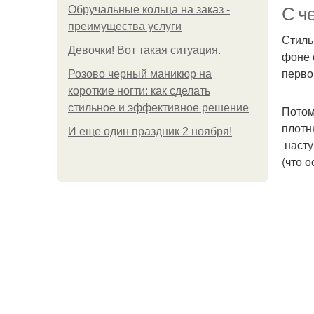
Обручальные кольца на заказ -
С ч
преимущества услуги
Стиль
Девочки! Вот такая ситуация.
фоне 
перво
Розово черный маникюр на
короткие ногти: как сделать
стильное и эффективное решение
Потом
плотн
И еще один праздник 2 ноября!
насту
(что 