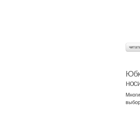
читат
Юбк
нос
Многи
выбор