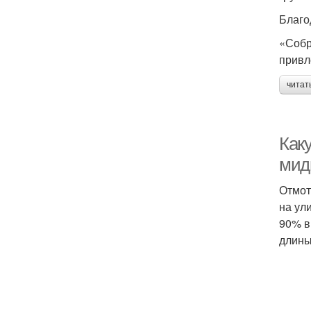
Благо
«Собр
привл
читат
Как
мид
Отмот
на ул
90% в
длины