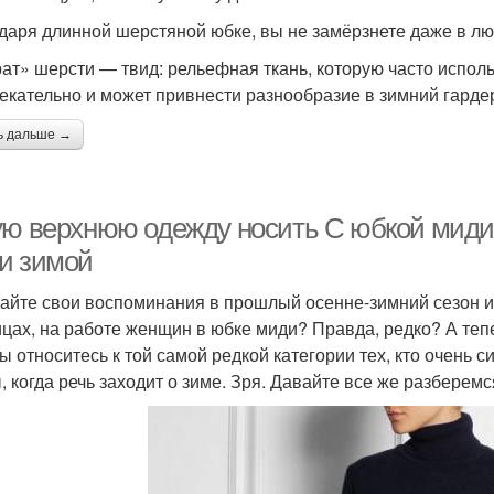
даря длинной шерстяной юбке, вы не замёрзнете даже в л
ат» шерсти — твид: рельефная ткань, которую часто испол
екательно и может привнести разнообразие в зимний гарде
ь дальше →
ую верхнюю одежду носить С юбкой миди 
и зимой
айте свои воспоминания в прошлый осенне-зимний сезон и 
ицах, на работе женщин в юбке миди? Правда, редко? А теп
ы относитесь к той самой редкой категории тех, кто очень 
, когда речь заходит о зиме. Зря. Давайте все же разберемс