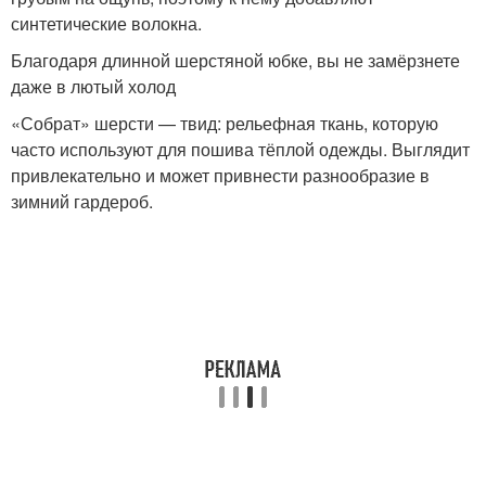
Вязаная юбка
Трикотажные юбки
синтетические волокна.
Благодаря длинной шерстяной юбке, вы не замёрзнете
даже в лютый холод
«Собрат» шерсти — твид: рельефная ткань, которую
Куртка с юбкой
Юбки с пуховиками
часто используют для пошива тёплой одежды. Выглядит
привлекательно и может привнести разнообразие в
зимний гардероб.
Пуховик с юбкой
Широкая юбка
Юбка для зимы
Черная юбка
Кожаные юбки
Юбки в моде