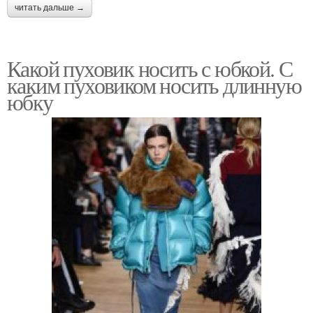
читать дальше →
Обуви под юбки
Длинный вариант
Какой пуховик носить с юбкой. С
каким пуховиком носить длинную
юбку
Теплые юбки
Нижние юбки