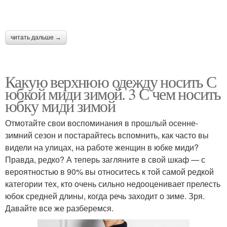
читать дальше →
Средние юбки
Миди юбки
Какую верхнюю одежду носить С
юбкой миди зимой. 3 С чем носить
юбку миди зимой
Подходящий юбка
Юбка из кожи
Отмотайте свои воспоминания в прошлый осенне-
зимний сезон и постарайтесь вспомнить, как часто вы
видели на улицах, на работе женщин в юбке миди?
Куртка под длинную
Правда, редко? А теперь загляните в свой шкаф — с
Одежда к юбкам
юбку
вероятностью в 90% вы относитесь к той самой редкой
категории тех, кто очень сильно недооценивает прелесть
юбок средней длины, когда речь заходит о зиме. Зря.
Давайте все же разберемся.
Юбка с верхней
Юбка с ботинками
одеждой