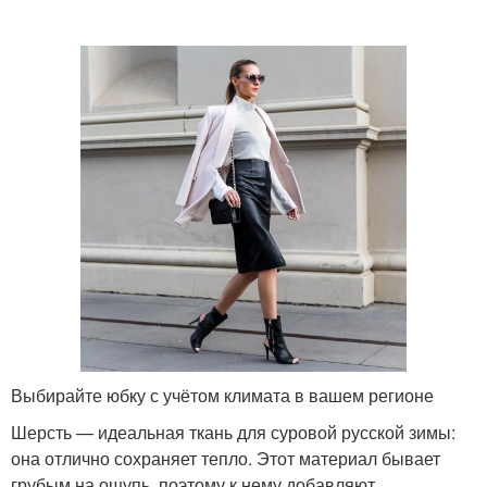
Юбка с классической
Шерстяная юбка
рубашкой
Трикотажная юбка
Юбка с кофтой
Вязаные юбки
Юбки на зиму
Красочные юбки
Бежевая юбка
Выбирайте юбку с учётом климата в вашем регионе
Шерсть — идеальная ткань для суровой русской зимы:
она отлично сохраняет тепло. Этот материал бывает
грубым на ощупь, поэтому к нему добавляют