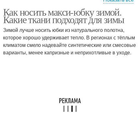
Как носить макси-юбку зимой.
Длинные юбки
Юбка с пуховиком
Какие ткани подходят для зимы
Зимой лучше носить юбки из натурального полотна,
которое хорошо удерживает тепло. В регионах с тёплым
климатом смело надевайте синтетические или смесовые
Длинный пуховик
Пуховик под юбку
варианты, менее капризные и неприхотливые в уходе.
Кожаная юбка
Юбка с запахом
Юбка в классическом
Плиссированная юбка
образе