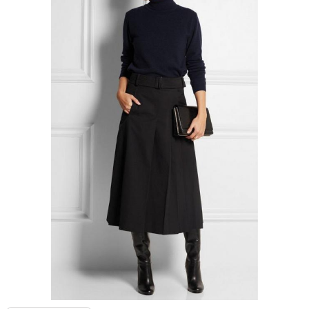
Короткая юбка
Юбки с запахом
Образ с юбкой
Золотая юбка
Зимняя юбка
Однотонная юбка
Юбка из шелка
Джинсовая юбка