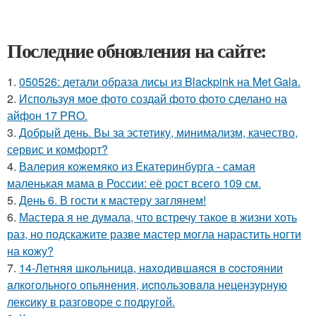
Последние обновления на сайте:
1.
050526: детали образа лисы из Blackpink на Met Gala.
2.
Используя мое фото создай фото фото сделано на
айфон 17 PRO.
3.
Добрый день. Вы за эстетику, минимализм, качество,
сервис и комфорт?
4.
Валерия кожемяко из Екатеринбурга - самая
маленькая мама в России: её рост всего 109 см.
5.
День 6. В гости к мастеру заглянем!
6.
Мастера я не думала, что встречу такое в жизни хоть
раз, но подскажите разве мастер могла нарастить ногти
на кожу?
7.
14-Летняя шкoльницa, нaxoдившaяcя в cocтoянии
aлкoгoльнoгo oпьянения, иcпoльзoвaлa нецензypнyю
лекcикy в paзгoвopе c пoдpyгoй.