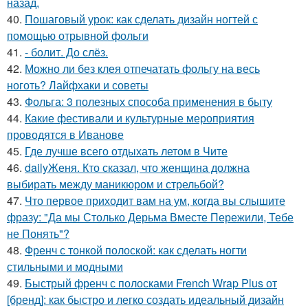
назад.
40.
Пошаговый урок: как сделать дизайн ногтей с
помощью отрывной фольги
41.
- болит. До слёз.
42.
Можно ли без клея отпечатать фольгу на весь
ноготь? Лайфхаки и советы
43.
Фольга: 3 полезных способа применения в быту
44.
Какие фестивали и культурные мероприятия
проводятся в Иванове
45.
Где лучше всего отдыхать летом в Чите
46.
dailyЖеня. Кто сказал, что женщина должна
выбирать между маникюром и стрельбой?
47.
Что первое приходит вам на ум, когда вы слышите
фразу: "Да мы Столько Дерьма Вместе Пережили, Тебе
не Понять"?
48.
Френч с тонкой полоской: как сделать ногти
стильными и модными
49.
Быстрый френч с полосками French Wrap Plus от
[бренд]: как быстро и легко создать идеальный дизайн