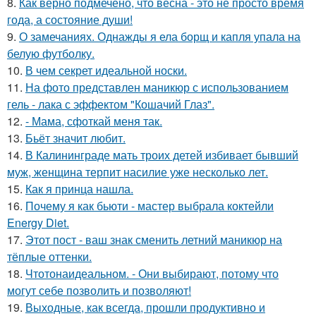
8.
Как верно подмечено, что весна - это не просто время
года, а состояние души!
9.
О замечаниях. Однажды я ела борщ и капля упала на
белую футболку.
10.
В чем секрет идеальной носки.
11.
На фото представлен маникюр с использованием
гель - лака с эффектом "Кошачий Глаз".
12.
- Мама, сфоткай меня так.
13.
Бьёт значит любит.
14.
В Калининграде мать троих детей избивает бывший
муж, женщина терпит насилие уже несколько лет.
15.
Как я принца нашла.
16.
Почему я как бьюти - мастер выбрала коктейли
Energy Diet.
17.
Этот пост - ваш знак сменить летний маникюр на
тёплые оттенки.
18.
Чтотонаидеальном. - Они выбирают, потому что
могут себе позволить и позволяют!
19.
Выходные, как всегда, прошли продуктивно и