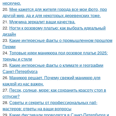
нескучно.
20.
Мне кажется для жителя города все мои фото, про
другой мир, да и для некоторых деревенских тоже.
21.
Мужчина зеркалит ваши качества.
22.
Ногти к розовому платью: как выбрать идеальный
дизайн
23.
Какие интересные факты о промышленном прошлом
Перми
24.
Топовые идеи маникюра под розовое платье 2025:
тренды и стили
25.
Какие интересные факты о климате и географии
Санкт-Петербурга
26.
Маникюр решает. Почему свежий маникюр для
каждой из нас важен.
27.
Песок, солнце, море: как сохранить красоту стоп в
отпуске?
28.
Советы и секреты от профессиональных nail-
мастеров: ответы на ваши вопросы
29.
Какие фестивали проводятся в Санкт-Петербурге и