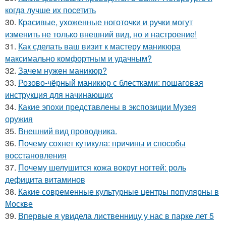
когда лучше их посетить
30.
Красивые, ухоженные ноготочки и ручки могут
изменить не только внешний вид, но и настроение!
31.
Как сделать ваш визит к мастеру маникюра
максимально комфортным и удачным?
32.
Зачем нужен маникюр?
33.
Розово-чёрный маникюр с блестками: пошаговая
инструкция для начинающих
34.
Какие эпохи представлены в экспозиции Музея
оружия
35.
Внешний вид проводника.
36.
Почему сохнет кутикула: причины и способы
восстановления
37.
Почему шелушится кожа вокруг ногтей: роль
дефицита витаминов
38.
Какие современные культурные центры популярны в
Москве
39.
Впервые я увидела лиственницу у нас в парке лет 5