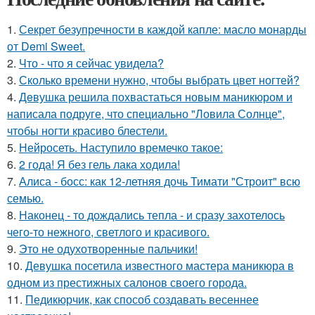
1.
Секрет безупречности в каждой капле: масло монарды
от Demi Sweet.
2.
Что - что я сейчас увидела?
3.
Сколько времени нужно, чтобы выбрать цвет ногтей?
4.
Дeвушка решила похвастаться новым маникюром и
написала подруге, что специально "Ловила Солнце",
чтобы ногти красиво блeстели.
5.
Нейросеть. Наступило времечко такое:
6.
2 года! Я без гель лака ходила!
7.
Алиса - босс: как 12-летняя дочь Тимати "Строит" всю
семью.
8.
Наконец - то дождались тепла - и сразу захотелось
чего-то нежного, светлого и красивого.
9.
Это не одухотворенные пальчики!
10.
Девушка посетила известного мастера маникюра в
одном из престижных салонов своего города.
11.
Педикюрчик, как способ создавать весеннее