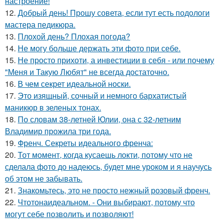
настроение!
12.
Добрый день! Прошу совета, если тут есть подологи
мастера педикюра.
13.
Плохой день? Плохая погода?
14.
Не могу больше держать эти фото при себе.
15.
Не просто прихоти, а инвестиции в себя - или почему
"Меня и Такую Любят" не всегда достаточно.
16.
В чем секрет идеальной носки.
17.
Это изящный, сочный и немного бархатистый
маникюр в зеленых тонах.
18.
По словам 38-летней Юлии, она с 32-летним
Владимир прожила три года.
19.
Френч. Секреты идеального френча:
20.
Тот момент, когда кусаешь локти, потому что не
сделала фото до надеюсь, будет мне уроком и я научусь
об этом не забывать.
21.
Знакомьтесь, это не просто нежный розовый френч.
22.
Чтотонаидеальном. - Они выбирают, потому что
могут себе позволить и позволяют!