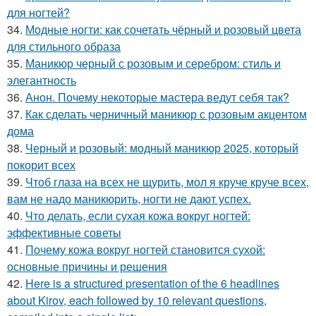
для ногтей?
34.
Модные ногти: как сочетать чёрный и розовый цвета
для стильного образа
35.
Маникюр черный с розовым и серебром: стиль и
элегантность
36.
Анон. Почему некоторые мастера ведут себя так?
37.
Как сделать черничный маникюр с розовым акцентом
дома
38.
Черный и розовый: модный маникюр 2025, который
покорит всех
39.
Чтоб глаза на всех не щурить, мол я круче круче всех,
вам не надо маникюрить, ногти не дают успех.
40.
Что делать, если сухая кожа вокруг ногтей:
эффективные советы
41.
Почему кожа вокруг ногтей становится сухой:
основные причины и решения
42.
Here is a structured presentation of the 6 headlines
about Kirov, each followed by 10 relevant questions,