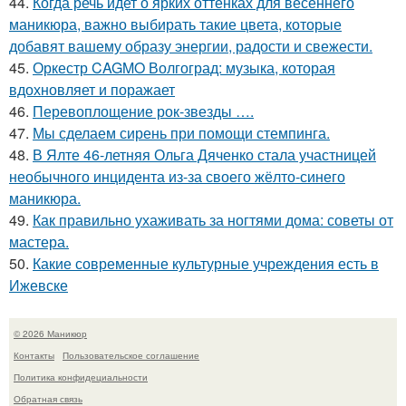
44.
Когда речь идет о ярких оттенках для весеннего
маникюра, важно выбирать такие цвета, которые
добавят вашему образу энергии, радости и свежести.
45.
Оркестр CAGMO Волгоград: музыка, которая
вдохновляет и поражает
46.
Перевоплощение рок-звезды ….
47.
Мы сделаем сирень при помощи стемпинга.
48.
В Ялте 46-летняя Ольга Дяченко стала участницей
необычного инцидента из-за своего жёлто-синего
маникюра.
49.
Как правильно ухаживать за ногтями дома: советы от
мастера.
50.
Какие современные культурные учреждения есть в
Ижевске
© 2026 Маникюр
Контакты
Пользовательское соглашение
Политика конфидециальности
Обратная связь