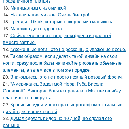
праздничного платья?
13.
Минимализм с изюминкой.
14.
Наслаивание мазков. Очень быстро!
15.
Тренд из Tiktok, который покорил мир маникюра.
16.
Маникюр для подростка:
17.
Сейчас его просят чаще, чем френч и красный
вместе взятые.
18.
"Ухоженные ноги - это не роскошь, а уважение к себе.
19.
Таким образом, если делать такой дизайн на свои
ногти, сразу после базы начинайте рисовать обьемные
элементы, а затем все в том же порядке.
20.
Знакомьтесь, это не просто нежный розовый френч.
21.
"Американец Задел мой Нерв, Губа Висела
Сосиской": Виктория боня исправила в Москве ошибку
пластического хирурга.
22.
Красивые идеи маникюра с иероглифами: стильный
дизайн для ваших ногтей
23.
Думал сделать видео на 40 дней, но сделал его
раньше.