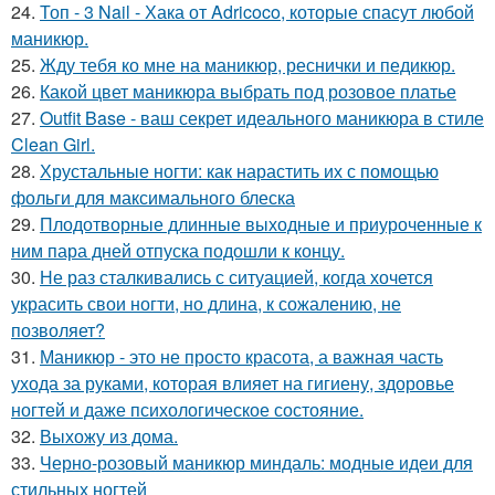
24.
Топ - 3 Nail - Хака от Adricoco, которые спасут любой
маникюр.
25.
Жду тебя ко мне на маникюр, реснички и педикюр.
26.
Какой цвет маникюра выбрать под розовое платье
27.
Outfit Base - ваш секрет идеального маникюра в стиле
Clean Girl.
28.
Хрустальные ногти: как нарастить их с помощью
фольги для максимального блеска
29.
Плодотворные длинные выходные и приуроченные к
ним пара дней отпуска подошли к концу.
30.
Не раз сталкивались с ситуацией, когда хочется
украсить свои ногти, но длина, к сожалению, не
позволяет?
31.
Маникюр - это не просто красота, а важная часть
ухода за руками, которая влияет на гигиену, здоровье
ногтей и даже психологическое состояние.
32.
Выхожу из дома.
33.
Черно-розовый маникюр миндаль: модные идеи для
стильных ногтей