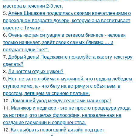
мастера в течении 2-3 лет.
5.
Алёна Шишкова поделилась своими впечатлениями о
переходном возрасте дочери, которую она воспитывает
вместе с Тимати.
6.
Очень частая ситуация в сетевом бизнесе - человек
только начинает, зовёт своих самых близких … и
получает одни "нет".
7.
Добрый день! Подскажите пожалуйста как эту текстуру
сделать?
8.
Ли ногтям отдых нужен?
9.
Нет, не за то любима я мужчиной, что гордым лебедем
ступаю мимо, а - что бегу на встречу я с объятьем, в
простом, летящем за спиною платьем.
10.
Домашний уход между сеансами маникюра!
11.
Маникюр и педикюр - это не просто процедура ухода
за ногтями, это целая философия, направленная на
создание гармонии и совершенства.
12.
Как выбрать новогодний дизайн под цвет