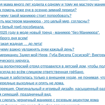
я мама много лет ходила к одному и тому же мастеру мани
к помочь коже рук в осенне-зимний период?
чему такой маникюр стоит попробовать?
ть мастером маникюра - это целый мир, согласны?
т белый гриб пособирала.
2025 году в моде новый тренд - маникюр "без Маникюра".
брого дня всем!
такая жадная … до лета!
чему важно увлажнять руки каждый день?
мериканец Задел мой Нерв, Губа Висела Сосиской": Виктор
ического хирурга.
ш волонтерский отряд отправился в детский дом, чтобы под
всегда во всём слишком ответственная грёбано.
ньше я заботилась только о внешнем уходе, не понимая, чт
ередные выходные и опять не дома.
ррекция. Оригинальный и игривый дизайн, насыщенный раз
м сияющий, праздничный вид.
к сделать черничный маникюр с розовым акцентом дома