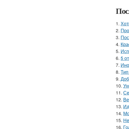
Пос
1.
Хот
2.
Про
3.
Пос
4.
Кра
5.
Исп
6.
5 о
7.
Ино
8.
Тип
9.
Доб
10.
Ух
11.
Се
12.
Ве
13.
Ид
14.
Мо
15.
Не
16.
Го