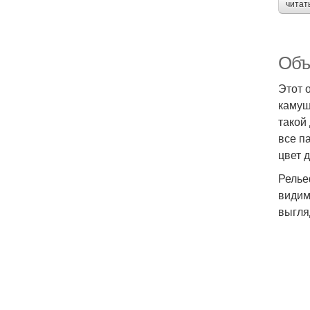
читат
Объ
Этот 
камуш
такой
все п
цвет 
Релье
видим
выгля