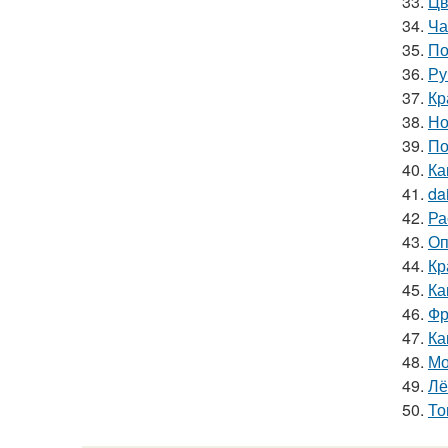
33.
Цв
34.
Ча
35.
По
36.
Ру
37.
Кр
38.
Но
39.
По
40.
Ка
41.
da
42.
Ра
43.
Оп
44.
Кр
45.
Ка
46.
Фр
47.
Ка
48.
Мо
49.
Лё
50.
То