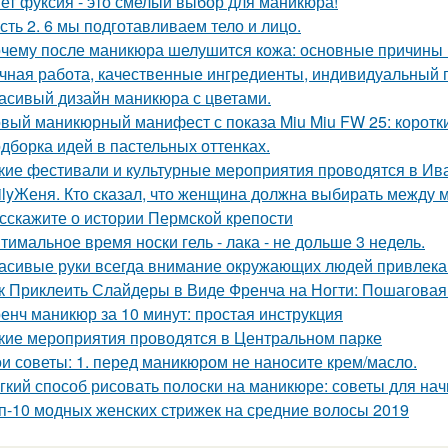
ет фуксия - это смелый выбор для маникюра!
сть 2. 6 мы подготавливаем тело и лицо.
чему после маникюра шелушится кожа: основные причины
чная работа, качественные ингредиенты, индивидуальный п
асивый дизайн маникюра с цветами.
вый маникюрный манифест с показа Miu Miu FW 25: короткие
дборка идей в пастельных оттенках.
кие фестивали и культурные мероприятия проводятся в Ив
ilyЖеня. Кто сказал, что женщина должна выбирать между 
сскажите о истории Пермской крепости
тимальное время носки гель - лака - не дольше 3 недель.
асивые руки всегда внимание окружающих людей привлека
к Приклеить Слайдеры в Виде Френча на Ногти: Пошаговая
енч маникюр за 10 минут: простая инструкция
кие мероприятия проводятся в Центральном парке
и советы: 1. перед маникюром не наносите крем/масло.
гкий способ рисовать полоски на маникюре: советы для н
п-10 модных женских стрижек на средние волосы 2019