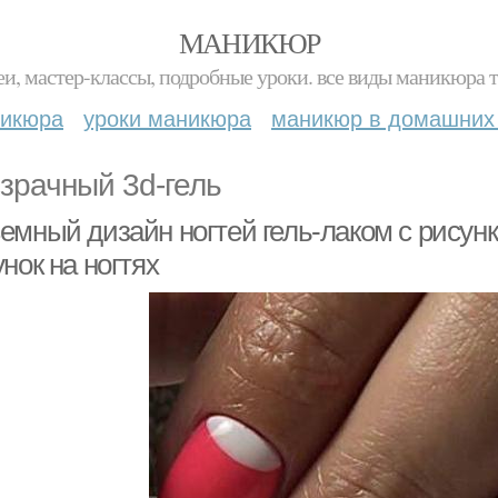
МАНИКЮР
и, мастер-классы, подробные уроки. все виды маникюра т
никюра
уроки маникюра
маникюр в домашних
зрачный 3d-гель
емный дизайн ногтей гель-лаком с рисун
нок на ногтях