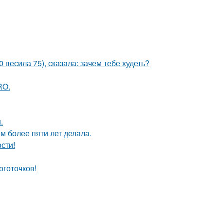
 весила 75), сказала: зачем тебе худеть?
RO.
.
 более пяти лет делала.
сти!
оготочков!