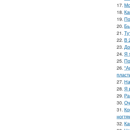
17.
Мо
18.
Ка
19.
По
20.
Бы
21.
Ту
22.
В 
23.
До
24.
Я 
25.
По
26.
"А
пласт
27.
На
28.
Я 
29.
Ра
30.
Оч
31.
Ко
ногтя
32.
Ка