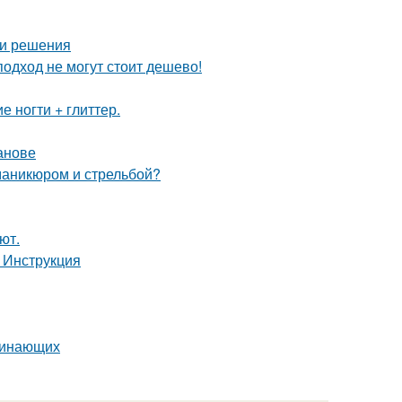
 и решения
одход не могут стоит дешево!
 ногти + глиттер.
анове
маникюром и стрельбой?
ют.
 Инструкция
ачинающих