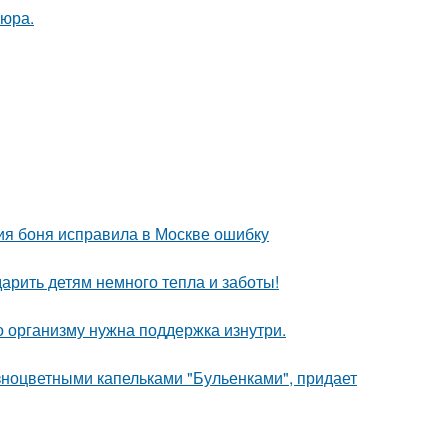
кюра.
ия боня исправила в Москве ошибку
арить детям немного тепла и заботы!
о организму нужна поддержка изнутри.
ноцветными капельками "Бульенками", придает