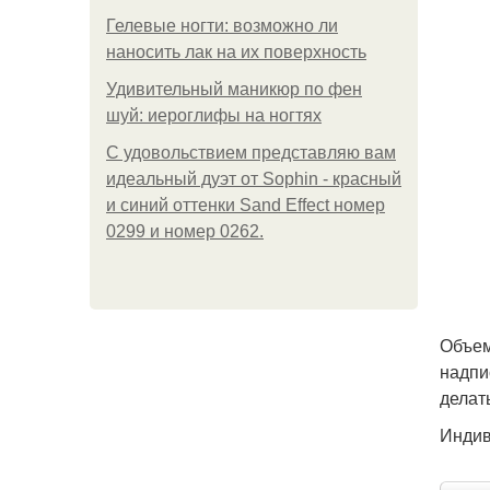
Гелевые ногти: возможно ли
наносить лак на их поверхность
Удивительный маникюр по фен
шуй: иероглифы на ногтях
С удовольствием представляю вам
идеальный дуэт от Sophin - красный
и синий оттенки Sand Effect номер
0299 и номер 0262.
Объем
надпи
делат
Индив