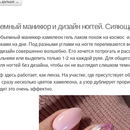
ь дальше →
емный маникюр и дизайн ногтей. Сияющ
объемный маникюр-хамелеон гель лаком похож на космос и
ками на дне. Под разными углами на ногте переливаются в
 дизайн совершенно волшебно. Его хочется потрогать и рас
альчики или выделить только 1-2 на каждой руке. Для общ
для ногтей без дизайна, чтобы он не выглядел слишком тем
ф здесь работает, как линза. На участке, где присутствует о
 сразу несколько цветов хамелеона, а узор дублирует прор
дит это очень эффектно.