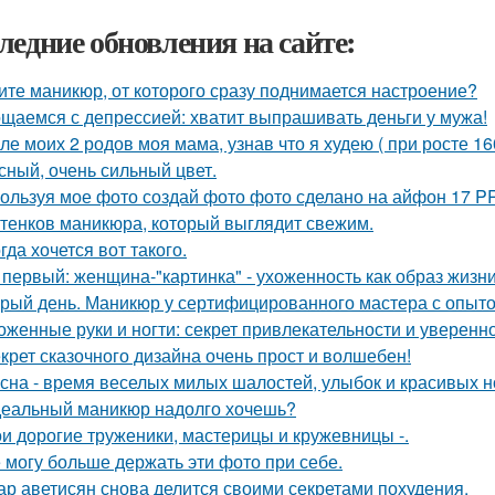
ледние обновления на сайте:
ите маникюр, от которого сразу поднимается настроение?
щаемся с депрессией: хватит выпрашивать деньги у мужа!
ле моих 2 родов моя мама, узнав что я худею ( при росте 160
сный, очень сильный цвет.
ользуя мое фото создай фото фото сделано на айфон 17 P
ттенков маникюра, который выглядит свежим.
гда хочется вот такого.
 первый: женщина-"картинка" - ухоженность как образ жизни
рый день. Маникюр у сертифицированного мастера с опытом
оженные руки и ногти: секрет привлекательности и уверенно
крет сказочного дизайна очень прост и волшебен!
сна - время веселых милых шалостей, улыбок и красивых н
еальный маникюр надолго хочешь?
и дорогие труженики, мастерицы и кружевницы -.
 могу больше держать эти фото при себе.
ар аветисян снова делится своими секретами похудения.