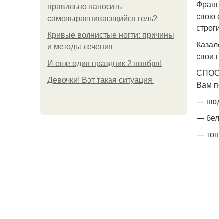
Франц
правильно наносить
свою 
самовыравнивающийся гель?
строг
Кривые волнистые ногти: причины
Казал
и методы лечения
свои 
И еще один праздник 2 ноября!
СПОС
Девочки! Вот такая ситуация.
Вам п
— нюд
— бел
— тон