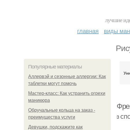
лучшие иде
главная
виды ма
Рис
Популярные материалы
Ун
Аллервэй и сезонные аллергии: Как
таблетки могут помочь
Мастер-класс: Как устранить огрехи
маникюра
Фре
Обручальные кольца на заказ -
3 СП
преимущества услуги
Девушки, подскажите как