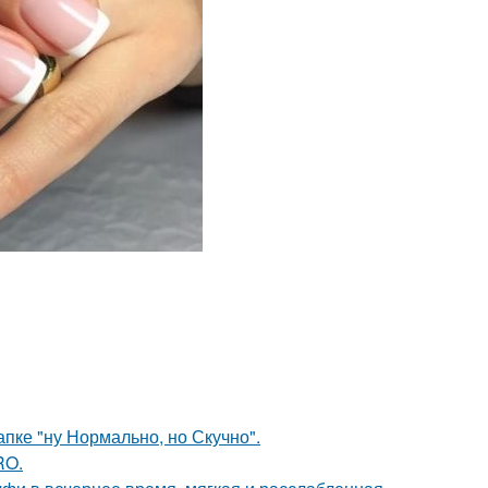
апке "ну Нормально, но Скучно".
RO.