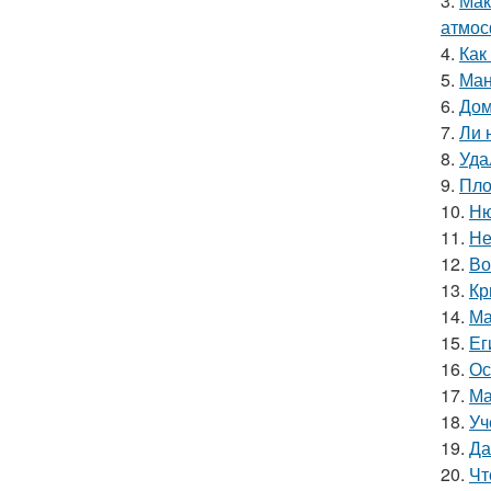
3.
Мак
атмос
4.
Как
5.
Ман
6.
Дом
7.
Ли 
8.
Уда
9.
Пло
10.
Ню
11.
Не
12.
Во
13.
Кр
14.
Ма
15.
Ег
16.
Ос
17.
Ма
18.
Уч
19.
Да
20.
Чт