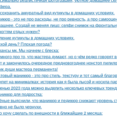
симально реалистичная фотография, уютное домашнее сел
фера.
 сохранить аккуратный вид кутикулы в домашних условиях.
икюр - это не про расходы, не про ревность, а про самооцен
ашнее. Создай не меняя лицо: селфи снимок на фронтальн
ногтям отдых нужен?
ление кутикулы в домашних условиях.
хой день? Плохая погода?
ансы мк. Мы начнем с блеска:
много про то, что мастера думают, но о чём редко говорят в
т и закончилось очередное предновогоднее нонстоп пилило
ик души мастера перманента!
товый маникюр - это про стиль, текстуру и тот самый благо
ипет на минималках: история как я была лысой и носила пар
енью 2023 года можно выделить несколько ключевых тренд
никюр для подростка:
ёные выяснили, что маникюр и педикюр снижают уровень с
вно не было чернухи.
о хочу сделать по внешности в ближайшие 2 месяца: