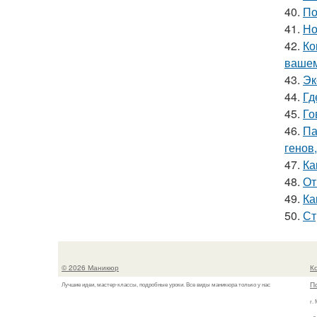
40.
По
41.
Но
42.
Ко
вашем
43.
Эк
44.
Гд
45.
Го
46.
Па
генов
47.
Ка
48.
От
49.
Ка
50.
Ст
© 2026 Маникюр
К
П
Лучшие идеи, мастер-классы, подробные уроки. Все виды маникюра только у нас
г.