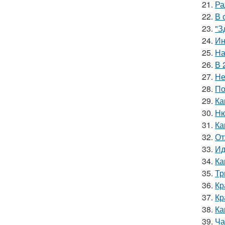
21.
Ра
22.
В 
23.
"З
24.
Ин
25.
На
26.
В 
27.
Не
28.
По
29.
Ка
30.
Ню
31.
Ка
32.
От
33.
Ид
34.
Ка
35.
Тр
36.
Кр
37.
Кр
38.
Ка
39.
Ча