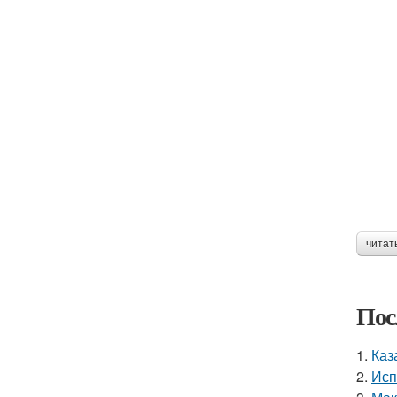
читат
Пос
1.
Каз
2.
Исп