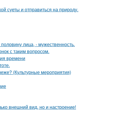
ой суеты и отправиться на природу.
половину лица, - мужественность.
нок с таким вопросом.
ния времени
тоте.
неже? (Культурные мероприятия)
ние
лько внешний вид, но и настроение!