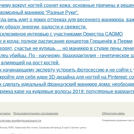
чему вокруг ногтей сохнет кожа: основные причины и реше
вомодный маникюр "Разные Руки".
гда речь идет о ярких оттенках для весеннего маникюра, ва
у образу энергии, радости и свежести.
склюзивное интервью с участниками Оркестра CAGMO
е и когда: полное расписание концертов Горшенёв в Перми
ворят, счастье не купишь … но маникюр в студии лены ленин
лец убийцы. По - научному, брахидактилия - генетическое з
, влияющей на рост костей.
к начинающему эксперту устроить фотосессию и не сойти с 
кройте для себя идеи 3D-дизайна для ногтей на Pinterest: с
к сделать идеальный французский маникюр дома: необход
рижка каре на кудрявые волосы 2019: популярные вариант
онтакты
Пользовательское соглашение
Обратная связь
олитика конфидециальности
Копирование разрешено при у
 Москва, ЮАО, Бирюлево Восточное, Загорьевский проезд 5 корп.3, Бизнес-центр