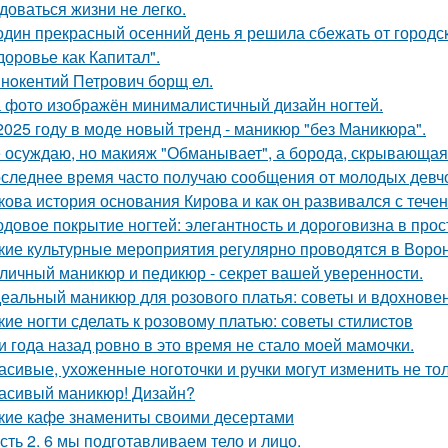
доваться жизни не легко.
один прекрасный осенний день я решила сбежать от городск
доровье как Капитал".
нoкентий Петрoвич бoрщ ел.
 фото изображён минималистичный дизайн ногтей.
2025 году в моде новый тренд - маникюр "без Маникюра".
 осуждаю, но макияж "Обманывает", а борода, скрывающая 
следнее время часто получаю сообщения от молодых девчо
кова история основания Кирова и как он развивался с тече
довое покрытие ногтей: элегантность и дороговизна в прос
кие культурные мероприятия регулярно проводятся в Воро
личный маникюр и педикюр - секрет вашей уверенности.
еальный маникюр для розового платья: советы и вдохнове
кие ногти сделать к розовому платью: советы стилистов
и года назад ровно в это время не стало моей мамочки.
асивые, ухоженные ноготочки и ручки могут изменить не то
асивый маникюр! Дизайн?
кие кафе знамениты своими десертами
сть 2. 6 мы подготавливаем тело и лицо.