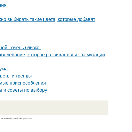
ния
жно выбирать такие цвета, которые добавят
ой - очень близко!
аболевание, которое развивается из-за мутации
ума.
оветы и тренды
имые приспособления
ы и советы по выбору
казании обратной гиперссылки.