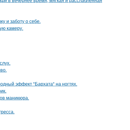
фи в вечернее время, мягкая и расслабленная
ку и заботу о себе.
ую камеру.
слух.
во.
родный эффект "Бархата" на ногтях.
ик.
ов маникюра.
тресса.