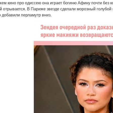
жем кино про одиссею она играет богиню Афину почти без к
й отрывается. В Париже звезде сделали морозный голубой 
 добавили перламутр вниз.