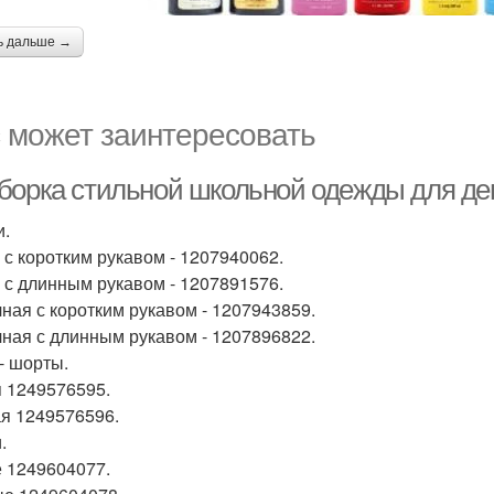
ь дальше →
 может заинтересовать
борка стильной школьной одежды для де
и.
 с коротким рукавом - 1207940062.
 с длинным рукавом - 1207891576.
ная с коротким рукавом - 1207943859.
ная с длинным рукавом - 1207896822.
- шорты.
 1249576595.
я 1249576596.
.
 1249604077.