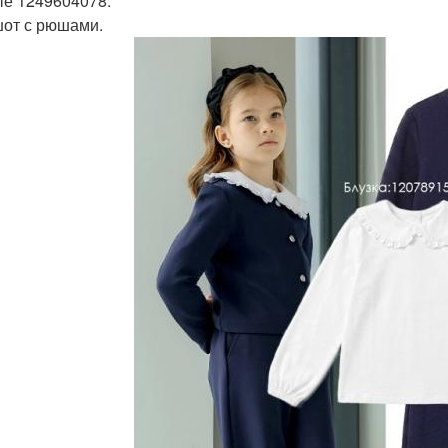
е 1249604078.
от с рюшами.