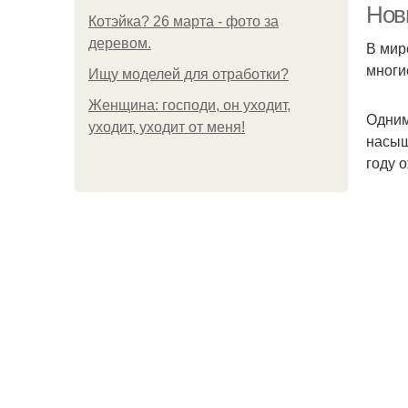
Нов
Котэйка? 26 марта - фото за
деревом.
В мир
многи
Ищу моделей для отработки?
Женщина: господи, он уходит,
Одним
уходит, уходит от меня!
насыщ
году 