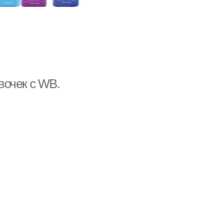
вочек с WB.