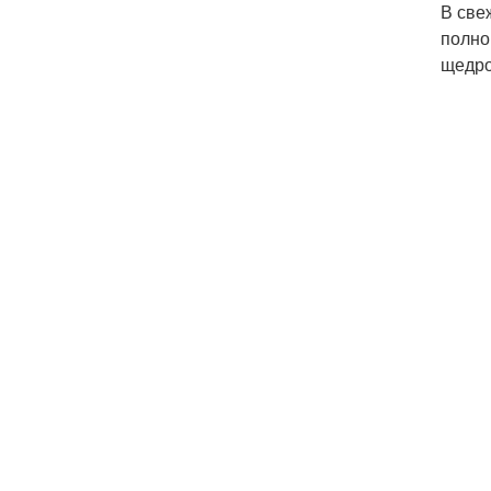
В све
полно
щедро