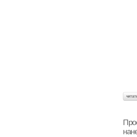
читат
Про
нан