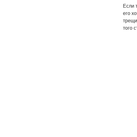
Если 
его х
трещи
того с