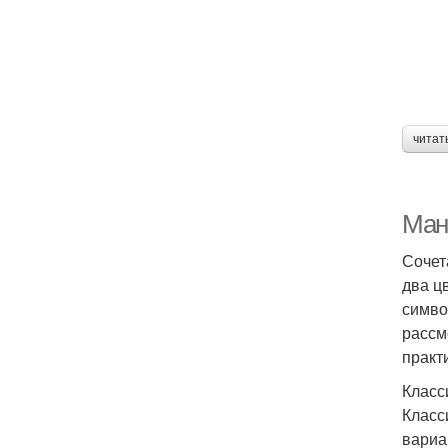
читат
Ман
Сочет
два ц
симво
рассм
практ
Класс
Класс
вариа