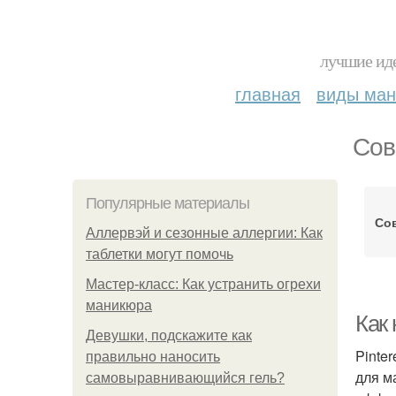
лучшие иде
главная
виды ма
Сов
Популярные материалы
Со
Аллервэй и сезонные аллергии: Как
таблетки могут помочь
Мастер-класс: Как устранить огрехи
маникюра
Как 
Девушки, подскажите как
Pinte
правильно наносить
для м
самовыравнивающийся гель?