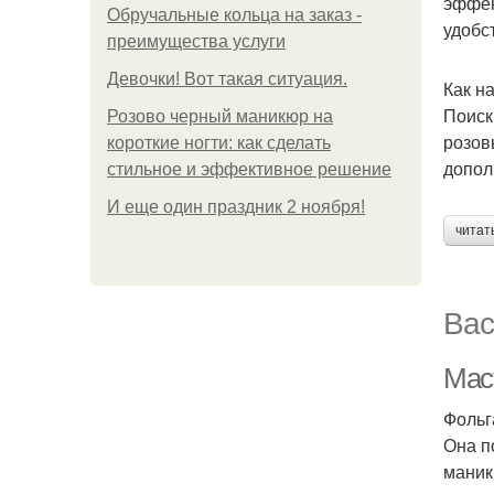
эффек
Обручальные кольца на заказ -
удобс
преимущества услуги
Девочки! Вот такая ситуация.
Как н
Поиск
Розово черный маникюр на
розов
короткие ногти: как сделать
допол
стильное и эффективное решение
И еще один праздник 2 ноября!
читат
Вас
Мас
Фольг
Она п
маник