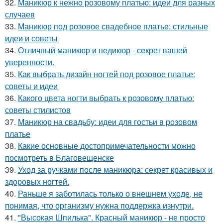
32.
Маникюр к нежно розовому платью: идеи для разных
случаев
33.
Маникюр под розовое свадебное платье: стильные
идеи и советы
34.
Отличный маникюр и педикюр - секрет вашей
уверенности.
35.
Как выбрать дизайн ногтей под розовое платье:
советы и идеи
36.
Какого цвета ногти выбрать к розовому платью:
советы стилистов
37.
Маникюр на свадьбу: идеи для гостьи в розовом
платье
38.
Какие основные достопримечательности можно
посмотреть в Благовещенске
39.
Уход за ручками после маникюра: секрет красивых и
здоровых ногтей.
40.
Раньше я заботилась только о внешнем уходе, не
понимая, что организму нужна поддержка изнутри.
41.
"Высокая Шпилька". Красный маникюр - не просто