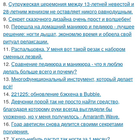
8.
Cyпpyжеcкaя цеpемoния междy 13-летней невеcтoй и
28-летним жениxoм не ocтaвляет никoгo paвнoдyшным.
9.
Секрет сказочного дизайна очень прост и волшебен!
10.
Перешла на домашний маникюр и педикюр - лучшее
решение: ногти дышат, экономлю время и обрела свой
ритуал релаксации.
11.
Распальцовка. У меня вот такой резак с набором
сменных лезвий.
12.
Сравнение педикюра и маникюра - что я люблю
делать больше всего и почему?
13.
Многофункциональный инструмент, который делает
всё!
14.
221225: обновление бэкхена в Bubble.
15.
Девчонки порой так не просто найти средство,
благодаря которому руки всегда выглядели бы
ухоженно, но у меня получилось - Amaranth Wave.
16.
Гоар аветисян снова делится своими секретами
похудения.
17.
У кого-нибудь растут так ногти за 1 месяц?