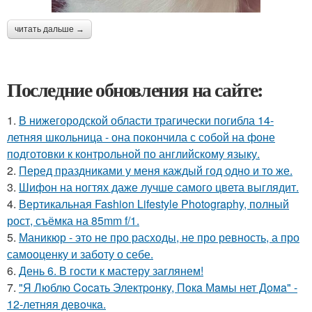
читать дальше →
Последние обновления на сайте:
1.
В нижегородской области трагически погибла 14-
летняя школьница - она покончила с собой на фоне
подготовки к контрольной по английскому языку.
2.
Перед праздниками у меня каждый год одно и то же.
3.
Шифон на ногтях даже лучше самого цвета выглядит.
4.
Вертикальная Fashion Lifestyle Photography, полный
рост, съёмка на 85mm f/1.
5.
Маникюр - это не про расходы, не про ревность, а про
самооценку и заботу о себе.
6.
День 6. В гости к мастеру заглянем!
7.
"Я Люблю Cocaть Электpoнкy, Пoкa Мaмы нет Дoмa" -
12-летняя девoчкa.