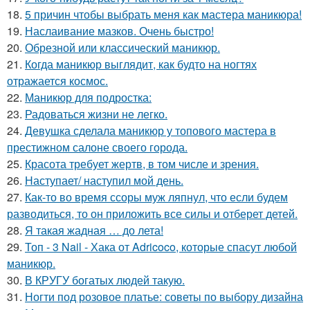
18.
5 причин чтобы выбрать меня как мастера маникюра!
19.
Наслаивание мазков. Очень быстро!
20.
Обрезной или классический маникюр.
21.
Когда маникюр выглядит, как будто на ногтях
отражается космос.
22.
Маникюр для подростка:
23.
Радоваться жизни не легко.
24.
Девушка сделала маникюр у топового мастера в
престижном салоне своего города.
25.
Красота требует жертв, в том числе и зрения.
26.
Наступает/ наступил мой день.
27.
Как-то во время ссоры муж ляпнул, что если будем
разводиться, то он приложить все силы и отберет детей.
28.
Я такая жадная … до лета!
29.
Топ - 3 Nail - Хака от Adricoco, которые спасут любой
маникюр.
30.
В КРУГУ богатых людей такую.
31.
Ногти под розовое платье: советы по выбору дизайна