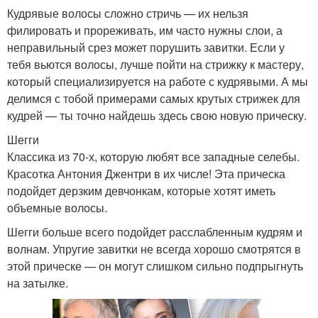
Кудрявые волосы сложно стричь — их нельзя
филировать и прореживать, им часто нужны слои, а
неправильный срез может порушить завитки. Если у
тебя вьются волосы, лучше пойти на стрижку к мастеру,
Стильная стрижка
Модная стрижка
который специализируется на работе с кудрявыми. А мы
делимся с тобой примерами самых крутых стрижек для
кудрей — ты точно найдешь здесь свою новую прическу.
Шегги
Классика из 70-х, которую любят все западные селебы.
Красотка Антония Джентри в их числе! Эта прическа
подойдет дерзким девчонкам, которые хотят иметь
объемные волосы.
Шегги больше всего подойдет расслабленным кудрям и
волнам. Упругие завитки не всегда хорошо смотрятся в
этой прическе — он могут слишком сильно подпрыгнуть
на затылке.