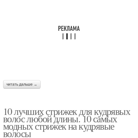
Короткая стрижка
Стрижка с фейдом
Стрижки для длинных
Красивые стрижки
волос
Стрижки для волнистых
Стрижка для волнистых
волос
волос
читать дальше →
Стрижка для кудрявых
Идеальная стрижка
волос
10 лучших стрижек для кудрявых
волос любой длины. 10 самых
модных стрижек на кудрявые
волосы
Стрижки по типу
Стрижки с учетом