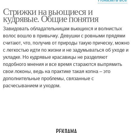
Стрижки на вьющиеся и
Стрижки на вьющиеся
Короткие стрижки
кудрявые. Общие понятия
волосы
Завидовать обладательницам вьющихся и волнистых
волос вошло в привычку. Девушки с ровными прядями
Стрижки для круглого
считают, что, получив от природы такую прическу, можно
Модные стрижки
лица
с легкостью идти по жизни и не задумываться об уходе и
укладке. Но кудрявые красавицы не разделяют
подобного мнения и все время стараются выпрямить
свои локоны, ведь на практике такая копна – это
Кудрявая стрижка
Стрижка с челкой
дополнительные проблемы, связанные с
расчесыванием и уходом.
Стрижки на волнистые
Стильные стрижки
волосы