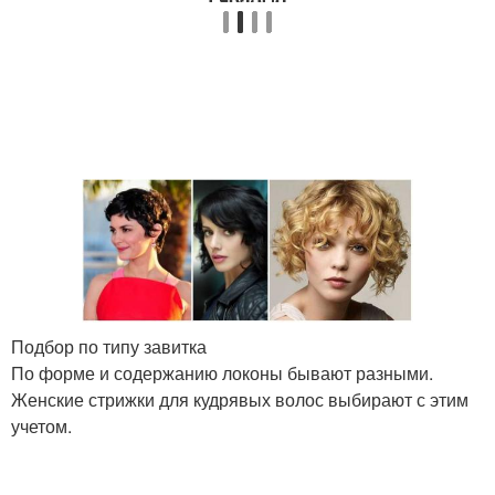
Стрижки для кудрявых
Стрижка со слоями
волос
Женские стрижки
Французская стрижка
Стрижки на средние
Тонкие волосы
волосы
Подбор по типу завитка
Стрижки для кучерявых
По форме и содержанию локоны бывают разными.
Мужские стрижки
волос
Женские стрижки для кудрявых волос выбирают с этим
учетом.