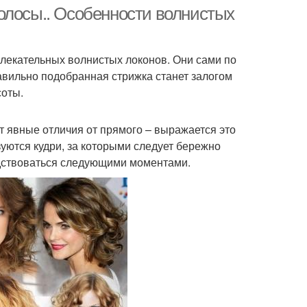
олосы.. Особенности волнистых
лекательных волнистых локонов. Они сами по
жки для кудрявых
вильно подобранная стрижка станет залогом
волос
соты.
т явные отличия от прямого – выражается это
уются кудри, за которыми следует бережно
одствоваться следующими моментами.