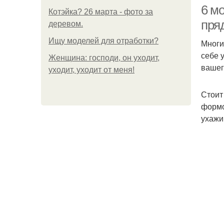
6 м
Котэйка? 26 марта - фото за
пря
деревом.
Ищу моделей для отработки?
Многи
себе 
Женщина: господи, он уходит,
вашег
уходит, уходит от меня!
Стоит
формо
ухажи