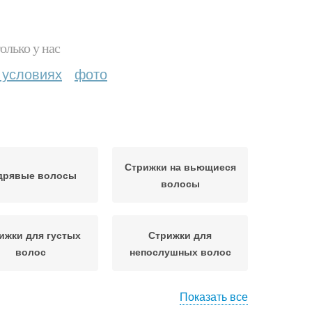
олько у нас
 условиях
фото
Стрижки на вьющиеся
дрявые волосы
волосы
ижки для густых
Стрижки для
волос
непослушных волос
Показать все
нские стрижки
Стрижки по типу