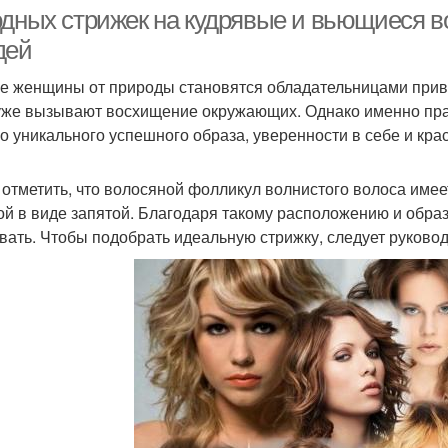
стрижки
волос
одных стрижек на кудрявые и вьющиеся в
дей
е женщины от природы становятся обладательницами прив
Стрижка на кудрявые
Стри
Стрижки с учетом
уже вызывают восхищение окружающих. Однако именно пра
волосы
о уникального успешного образа, уверенности в себе и кра
 отметить, что волосяной фолликул волнистого волоса имее
й в виде запятой. Благодаря такому расположению и образ
вать. Чтобы подобрать идеальную стрижку, следует руков