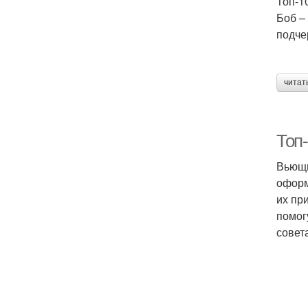
Топ-1
Боб –
подче
читат
Топ
Вьющи
оформ
их пр
помог
совет