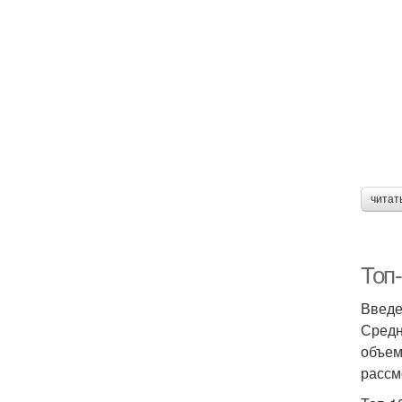
читат
Топ
Введ
Средн
объем
рассм