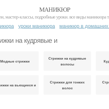
МАНИКЮР
и, мастер-классы, подробные уроки. все виды маникюра т
никюра
уроки маникюра
маникюр в домашних
ижки на кудрявые и
Стрижки на кудрявые
Модные стрижки
Ку
волосы
Стрижки для тонких
Стр
ижки на вьющиеся и
волос
Асимметричные
Стрижки для вьющихся
Же