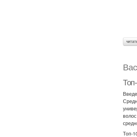
читат
Вас
Топ
Введ
Средн
униве
волос
средн
Топ-1