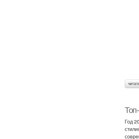
читат
Топ-
Год 2
стили
совре