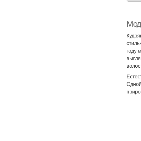
Мод
Кудря
стиль
году 
выгля
волос
Естес
Одной
приро