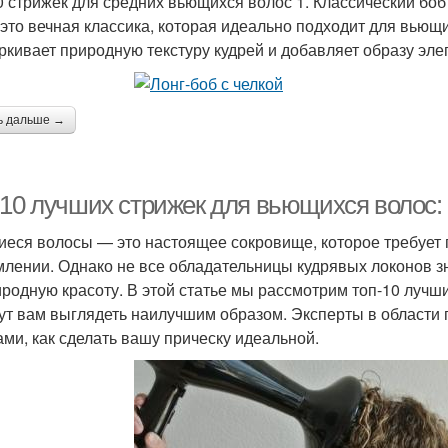
0 стрижек для средних вьющихся волос 1. Классический боб
 это вечная классика, которая идеально подходит для вьющ
ркивает природную текстуру кудрей и добавляет образу эле
ь дальше →
-10 лучших стрижек для вьющихся волос:
еся волосы — это настоящее сокровище, которое требует 
лении. Однако не все обладательницы кудрявых локонов зна
иродную красоту. В этой статье мы рассмотрим топ-10 лучш
ут вам выглядеть наилучшим образом. Эксперты в области 
ами, как сделать вашу прическу идеальной.