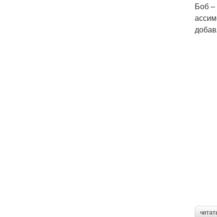
Боб –
ассим
добав
читат