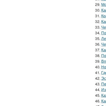
29.
Мо
30.
Ка
31.
Кр
32.
Ка
33.
Че
34.
По
35.
Ле
36.
Че
37.
Ка
38.
По
39.
Вп
40.
Но
41.
Гд
42.
Эс
43.
Пе
44.
Из
45.
Ка
46.
Ка