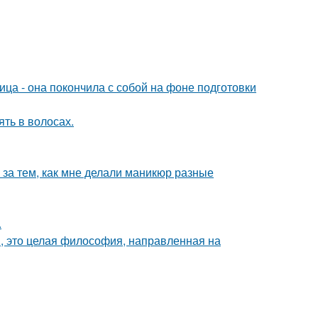
ица - она покончила с собой на фоне подготовки
ять в волосах.
 за тем, как мне делали маникюр разные
.
и, это целая философия, направленная на