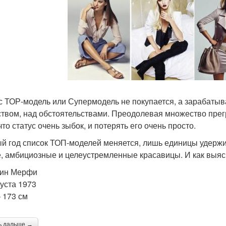
с ТОР-модель или Супермодель не покупается, а зарабатыв
твом, над обстоятельствами. Преодолевая множество прег
что статус очень зыбок, и потерять его очень просто.
й год список ТОП-моделей меняется, лишь единицы удержи
, амбициозные и целеустремленные красавицы. И как выясн
лин Мерфи
густа 1973
– 173 см
ь дальше →