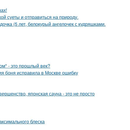
ах!
ой суеты и отправиться на природу.
дочка (5 лет, белокурый ангелочек с кудряшками.
ом" - это прошлый век?
ия боня исправила в Москве ошибку
вершенство, японская сауна - это не просто
максимального блеска