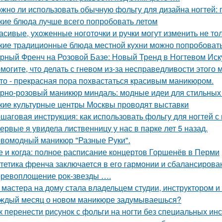
жно ли использовать обычную фольгу для дизайна ногтей:
кие блюда лучше всего попробовать летом
асивые, ухоженные ноготочки и ручки могут изменить не то
кие традиционные блюда местной кухни можно попробовать
рный Френч на Розовой Базе: Новый Тренд в Ногтевом Иск
могите, что делать с гневом из-за несправедливости этого 
то - прекрасная пора похвастаться красивым маникюром.
рно-розовый маникюр миндаль: модные идеи для стильных
кие культурные центры Москвы проводят выставки
шаговая инструкция: как использовать фольгу для ногтей с 
ервые я увидела лиственницу у нас в парке лет 5 назад.
вомодный маникюр "Разные Руки".
е и когда: полное расписание концертов Горшенёв в Перми
тетика френча заключается в его гармонии и сбалансирова
ревоплощение рок-звезды ….
 мастера на дому стала владельцем студии, инструктором и
ждый месяц о новом маникюре задумываешься?
к перенести рисунок с фольги на ногти без специальных ин