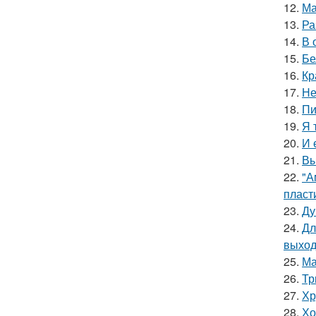
12.
Ма
13.
Ра
14.
В 
15.
Бе
16.
Кр
17.
Не
18.
Пи
19.
Я 
20.
И 
21.
Вы
22.
"А
пласт
23.
Ду
24.
Дл
выход
25.
Ма
26.
Тр
27.
Хр
28.
Хо