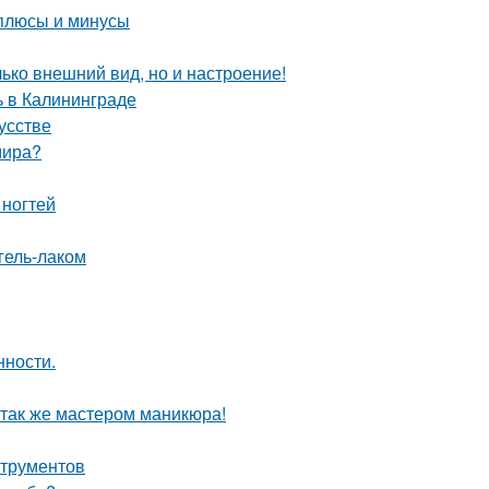
 плюсы и минусы
лько внешний вид, но и настроение!
 в Калининграде
усстве
мира?
 ногтей
гель-лаком
нности.
 так же мастером маникюра!
струментов