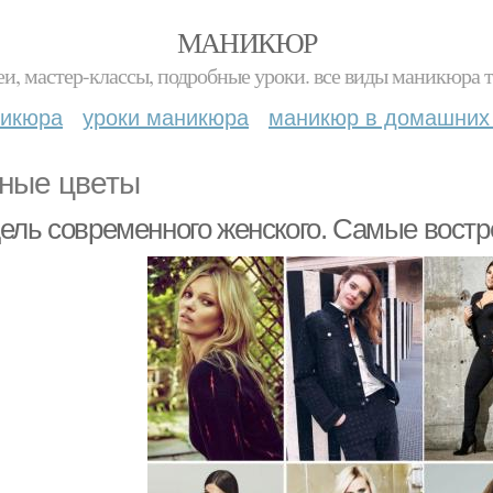
МАНИКЮР
и, мастер-классы, подробные уроки. все виды маникюра т
никюра
уроки маникюра
маникюр в домашних
ные цветы
ель современного женского. Самые вост