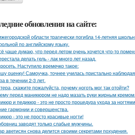
ледние обновления на сайте:
ижегородской области трагически погибла 14-летняя школьн
трольной по английскому языку.
сё чаще думаю, что перед летом очень хочется что-то помен
ерестала делать гель - лак много лет назад.
росеть. Наступило времечко такое:
шу оценку! Самоучка, точнее училась пристально наблюдая
а в течении 2-3 лет.
тера, скажите пожалуйста, почему ноготь мог так отойти?
ему перед маникюром не надо мазать руки жирным кремом
икюр и педикюр - это не просто процедура ухода за ногтям
ние гармонии и совершенства.
икюр - это не просто красивые ногти!
бовниц заводят только слабые мужчины.
ар аветисян снова делится своими секретами похудения.