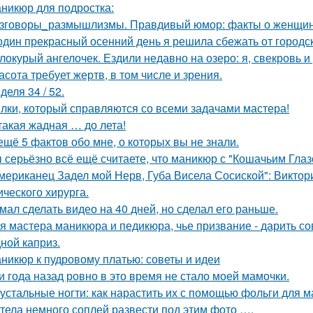
никюр для подростка:
зговоры_размышлизмы. Правдивый юмор: факты о женщин
один прекрасный осенний день я решила сбежать от городск
локурый ангелочек. Ездили недавно на озеро: я, свекровь и 
асота требует жертв, в том числе и зрения.
деля 34 / 52.
лки, который справляются со всеми задачами мастера!
такая жадная … до лета!
ещё 5 фактов обо мне, о которых вы не знали.
 серьёзно всё ещё считаете, что маникюр с "Кошачьим Глаз
мериканец Задел мой Нерв, Губа Висела Сосиской": Виктор
ического хирурга.
мал сделать видео на 40 дней, но сделал его раньше.
я мастера маникюра и педикюра, чье призвание - дарить со
ной каприз.
никюр к пудровому платью: советы и идеи
и года назад ровно в это время не стало моей мамочки.
устальные ногти: как нарастить их с помощью фольги для 
тела немного соплей развести под этим фото ….