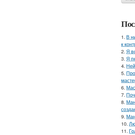
Пос
1.
В н
к кон
2.
Я в
3.
Я п
4.
Ней
5.
Про
мастер
6.
Мас
7.
Поч
8.
Ман
созда
9.
Ман
10.
Лю
11.
Го