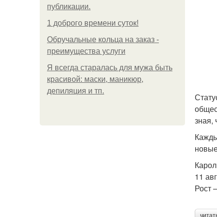
публикации.
1 доброго времени суток!
Обручальные кольца на заказ -
преимущества услуги
Я всегда старалась для мужа быть
красивой: маски, маникюр,
депиляция и тп.
Стату
общес
зная, 
Кажды
новые
Каро
11 ав
Рост 
читат