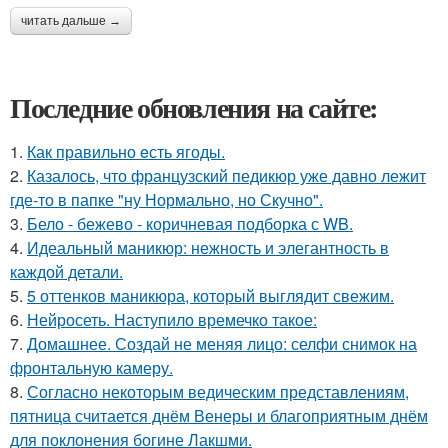
читать дальше →
Последние обновления на сайте:
1.
Как правильно eсть ягоды.
2.
Казалось, что французский педикюр уже давно лежит
где-то в папке "ну Нормально, но Скучно".
3.
Бело - бежево - коричневая подборка с WB.
4.
Идеальный маникюр: нежность и элегантность в
каждой детали.
5.
5 оттенков маникюра, который выглядит свежим.
6.
Нейросеть. Наступило времечко такое:
7.
Домашнее. Создай не меняя лицо: селфи снимок на
фронтальную камеру.
8.
Согласно некоторым ведическим представлениям,
пятница считается днём Венеры и благоприятным днём
для поклонения богине Лакшми.