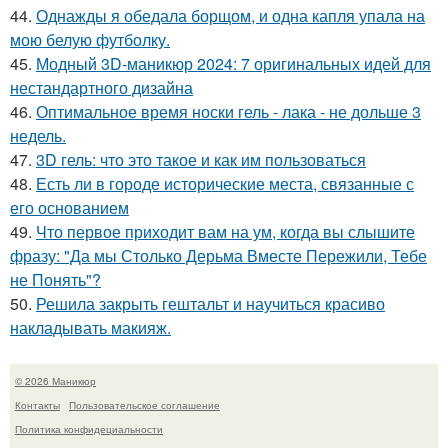
44.
Однажды я обедала борщом, и одна капля упала на
мою белую футболку.
45.
Модный 3D-маникюр 2024: 7 оригинальных идей для
нестандартного дизайна
46.
Оптимальное время носки гель - лака - не дольше 3
недель.
47.
3D гель: что это такое и как им пользоваться
48.
Есть ли в городе исторические места, связанные с
его основанием
49.
Что первое приходит вам на ум, когда вы слышите
фразу: "Да мы Столько Дерьма Вместе Пережили, Тебе
не Понять"?
50.
Решила закрыть гештальт и научиться красиво
накладывать макияж.
© 2026 Маникюр
Контакты
Пользовательское соглашение
Политика конфидециальности