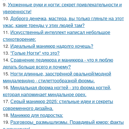
9.
Ухоженные руки и ногти: секрет привлекательности и
уверенности!
10.
Доброго денечка, мастера, вы только гляньте на этот
ужас, какие тренды у этих людей там?
11.
Искусственный интеллект написал небольшое
стихотворение:
12.
Идеальный маникюр надолго хочешь?
13.
"Голые Ногти" что это?
14.
Сравнение педикюра и маникюра - что я люблю
делать больше всего и почему?
15.
Ногти длинные, заострённой овальной/модной
миндалевидно - стилеттообразной формы.
16.
Миндальная форма ногтей - это форма ногтей,
которая напоминает миндальное орех.
17.
Серый маникюр 2025: стильные идеи и секреты
современного дизайна.
18.
Маникюр для подростка:
19.
Разговоры_размышлизмы. Правдивый юмор: факты
о женщинах!