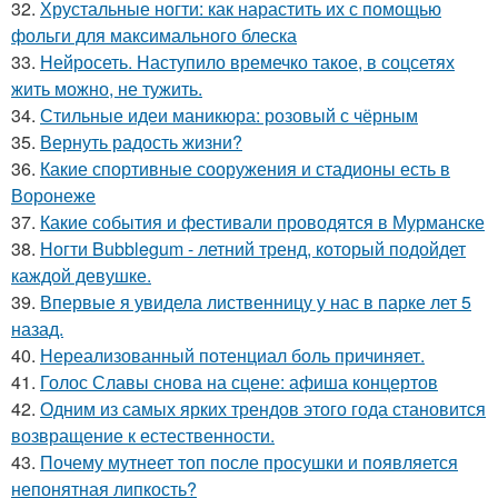
32.
Хрустальные ногти: как нарастить их с помощью
фольги для максимального блеска
33.
Нейросеть. Наступило времечко такое, в соцсетях
жить можно, не тужить.
34.
Стильные идеи маникюра: розовый с чёрным
35.
Вернуть радость жизни?
36.
Какие спортивные сооружения и стадионы есть в
Воронеже
37.
Какие события и фестивали проводятся в Мурманске
38.
Ногти Bubblegum - летний тренд, который подойдет
каждой девушке.
39.
Впервые я увидела лиственницу у нас в парке лет 5
назад.
40.
Нереализованный потенциал боль причиняет.
41.
Голос Славы снова на сцене: афиша концертов
42.
Одним из самых ярких трендов этого года становится
возвращение к естественности.
43.
Почему мутнеет топ после просушки и появляется
непонятная липкость?