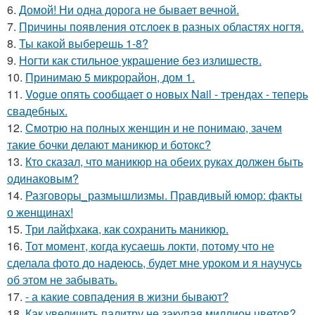
6.
Домой! Ни одна дорога не бывает вечной.
7.
Причины появления отслоек в разных областях ногтя.
8.
Ты какой выберешь 1-8?
9.
Ногти как стильное украшение без излишеств.
10.
Принимаю 5 микрорайон, дом 1.
11.
Vogue опять сообщает о новых Nail - трендах - теперь
свадебных.
12.
Смотрю на полных женщин и не понимаю, зачем
такие бочки делают маникюр и ботокс?
13.
Кто сказал, что маникюр на обеих руках должен быть
одинаковым?
14.
Разговоры_размышлизмы. Правдивый юмор: факты
о женщинах!
15.
Три лайфхака, как сохранить маникюр.
16.
Тот момент, когда кусаешь локти, потому что не
сделала фото до надеюсь, будет мне уроком и я научусь
об этом не забывать.
17.
- а какие совпадения в жизни бывают?
18.
Как увеличить палитру не закупая миллион цветов?