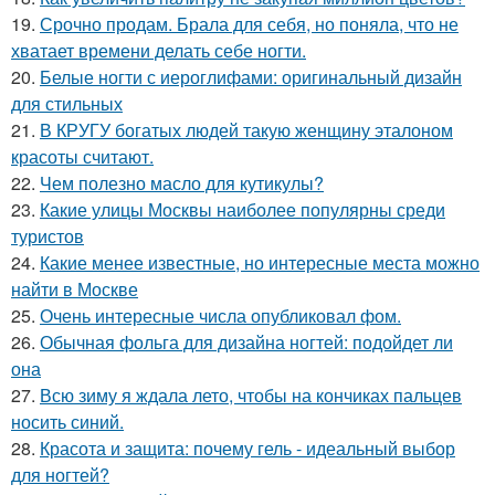
19.
Срочно продам. Брала для себя, но поняла, что не
хватает времени делать себе ногти.
20.
Белые ногти с иероглифами: оригинальный дизайн
для стильных
21.
В КРУГУ богатых людей такую женщину эталоном
красоты считают.
22.
Чем полезно масло для кутикулы?
23.
Какие улицы Москвы наиболее популярны среди
туристов
24.
Какие менее известные, но интересные места можно
найти в Москве
25.
Очень интересные числа опубликовал фом.
26.
Обычная фольга для дизайна ногтей: подойдет ли
она
27.
Всю зиму я ждала лето, чтобы на кончиках пальцев
носить синий.
28.
Красота и защита: почему гель - идеальный выбор
для ногтей?