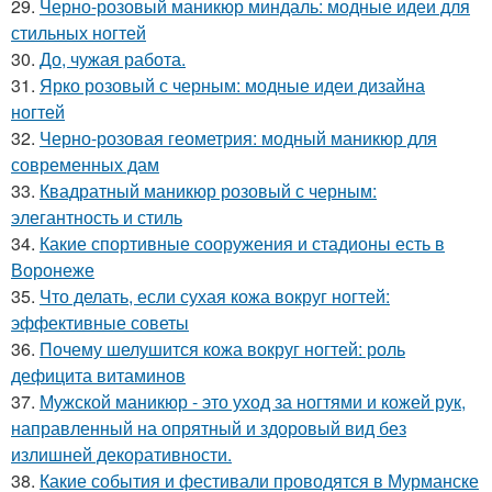
29.
Черно-розовый маникюр миндаль: модные идеи для
стильных ногтей
30.
До, чужая работа.
31.
Ярко розовый с черным: модные идеи дизайна
ногтей
32.
Черно-розовая геометрия: модный маникюр для
современных дам
33.
Квадратный маникюр розовый с черным:
элегантность и стиль
34.
Какие спортивные сооружения и стадионы есть в
Воронеже
35.
Что делать, если сухая кожа вокруг ногтей:
эффективные советы
36.
Почему шелушится кожа вокруг ногтей: роль
дефицита витаминов
37.
Мужской маникюр - это уход за ногтями и кожей рук,
направленный на опрятный и здоровый вид без
излишней декоративности.
38.
Какие события и фестивали проводятся в Мурманске