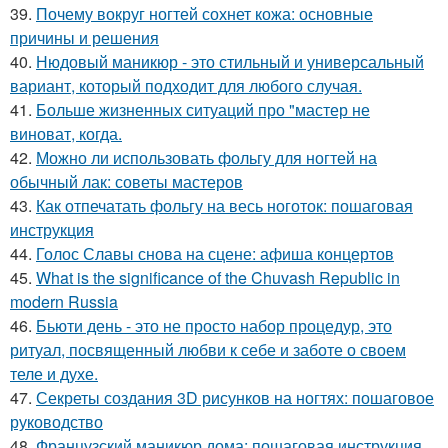
39.
Почему вокруг ногтей сохнет кожа: основные
причины и решения
40.
Нюдовый маникюр - это стильный и универсальный
вариант, который подходит для любого случая.
41.
Больше жизненных ситуаций про "мастер не
виноват, когда.
42.
Можно ли использовать фольгу для ногтей на
обычный лак: советы мастеров
43.
Как отпечатать фольгу на весь ноготок: пошаговая
инструкция
44.
Голос Славы снова на сцене: афиша концертов
45.
What is the significance of the Chuvash Republic in
modern Russia
46.
Бьюти день - это не просто набор процедур, это
ритуал, посвященный любви к себе и заботе о своем
теле и духе.
47.
Секреты создания 3D рисунков на ногтях: пошаговое
руководство
48.
Французский маникюр дома: пошаговая инструкция