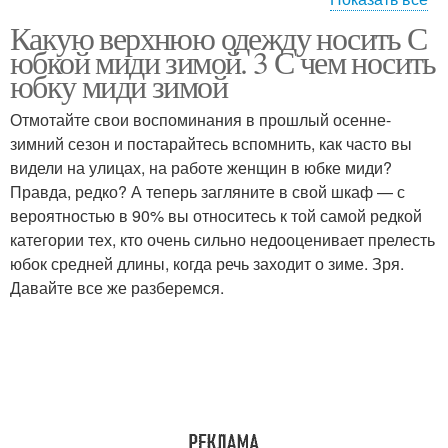
Какую верхнюю одежду носить С
Красочные юбки
Трикотажные юбки
юбкой миди зимой. 3 С чем носить
юбку миди зимой
Отмотайте свои воспоминания в прошлый осенне-
зимний сезон и постарайтесь вспомнить, как часто вы
Средние юбки
Миди юбки
видели на улицах, на работе женщин в юбке миди?
Правда, редко? А теперь загляните в свой шкаф — с
вероятностью в 90% вы относитесь к той самой редкой
категории тех, кто очень сильно недооценивает прелесть
Подходящий юбка
Кожаные юбки
юбок средней длины, когда речь заходит о зиме. Зря.
Давайте все же разберемся.
Юбка из кожи