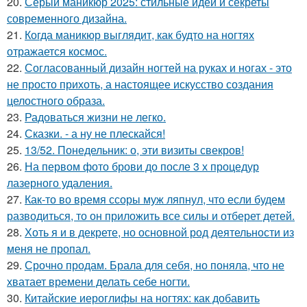
20.
Серый маникюр 2025: стильные идеи и секреты
современного дизайна.
21.
Когда маникюр выглядит, как будто на ногтях
отражается космос.
22.
Согласованный дизайн ногтей на руках и ногах - это
не просто прихоть, а настоящее искусство создания
целостного образа.
23.
Радоваться жизни не легко.
24.
Сказки. - а ну не плескайся!
25.
13/52. Понедельник: о, эти визиты свекров!
26.
На первом фото брови до после 3 х процедур
лазерного удаления.
27.
Как-то во время ссоры муж ляпнул, что если будем
разводиться, то он приложить все силы и отберет детей.
28.
Хоть я и в декрете, но основной род деятельности из
меня не пропал.
29.
Срочно продам. Брала для себя, но поняла, что не
хватает времени делать себе ногти.
30.
Китайские иероглифы на ногтях: как добавить