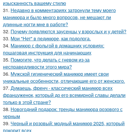
изысканность вашему стилю
31.
Недавно в комментариях затронули тему моего
маникюра и было много вопросов, не мешают ли
длинные ногти мне в работе?
32.
Почему появляются заусенцы у взрослых и у детей?
33.
Мои "Нет" в педикюре, как подолога.
34.
Маникюр с фольгой в домашних условиях:
пошаговая инструкция для начинающих
35.
Помогите, что делать с гневом из-за
несправедливости этого мира?
36.
Мужской гигиенический маникюр имеет свои
уникальные особенности, отличающие его от женского.
37.
Думаешь, френч - классический маникюр всех
француженок, который до его всемирной славы делали
только в этой стране?
38.
Новогодний подарок: тренды маникюра розового с
черным
39.
Черный и розовый: модный маникюр 2025, который
покорит всех