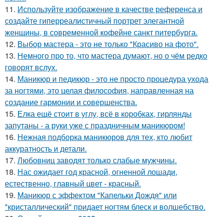
11.
Используйте изображение в качестве референса и
создайте гиперреалистичный портрет элегантной
женщины, в современной кофейне санкт питербурга.
12.
Выбор мастера - это не только "Красиво на фото".
13.
Немного про то, что мастера думают, но о чём редко
говорят вслух.
14.
Маникюр и педикюр - это не просто процедура ухода
за ногтями, это целая философия, направленная на
создание гармонии и совершенства.
15.
Елка ещё стоит в углу, всё в коробках, гирлянды
запутаны - а руки уже с праздничным маникюром!
16.
Нежная подборка маникюров для тех, кто любит
аккуратность и детали.
17.
Любовниц заводят только слабые мужчины.
18.
Нас ожидает год красной, огненной лошади,
естественно, главный цвет - красный.
19.
Маникюр с эффектом "Капельки Дождя" или
"кристаллический" придает ногтям блеск и волшебство.