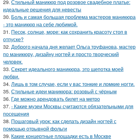
29.
Стильный маникюр под розовое свадебное платье:
идеальные решения для невесты
30.
Боль и самая большая проблема мастеров маникюра
- это маникюр на себе любимой.
31.
Песок, солнце, море: как сохранить красоту стоп в
отпуске?
32.
Доброго начала дня желает Ольга труфанова, мастер
по маникюру, дизайну ногтей и просто творческий
человек.
33.
Секрет идеального маникюра, это щепотка моей
любви.
34.
Лишь в том случае, если у вас тонкие и ломкие ногти.
35.
Стильные идеи маникюра: розовый с чёрным
36.
Где можно арендовать билет на метро
37.
- Какие музеи Москвы считаются обязательными для
посещения
38.
Пошаговый урок: как сделать дизайн ногтей с
помощью отрывной фольги
39.
Какие концертные площадки есть в Москве