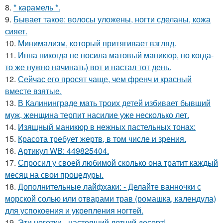
8.
* карамель *.
9.
Бывает такое: волосы уложены, ногти сделаны, кожа
сияет.
10.
Минимализм, который притягивает взгляд.
11.
Инна никогда не носила матовый маникюр, но когда-
то же нужно начинать) вот и настал тот день.
12.
Сейчас его просят чаще, чем френч и красный
вместе взятые.
13.
В Калининграде мать троих детей избивает бывший
муж, женщина терпит насилие уже несколько лет.
14.
Изящный маникюр в нежных пастельных тонах:
15.
Красота требует жертв, в том числе и зрения.
16.
Артикул WB: 449825404.
17.
Спросил у своей любимой сколько она тратит каждый
месяц на свои процедуры.
18.
Дополнительные лайфхаки: - Делайте ванночки с
морской солью или отварами трав (ромашка, календула)
для успокоения и укрепления ногтей.
19.
Эти ноготки - настоящий летний десерт!