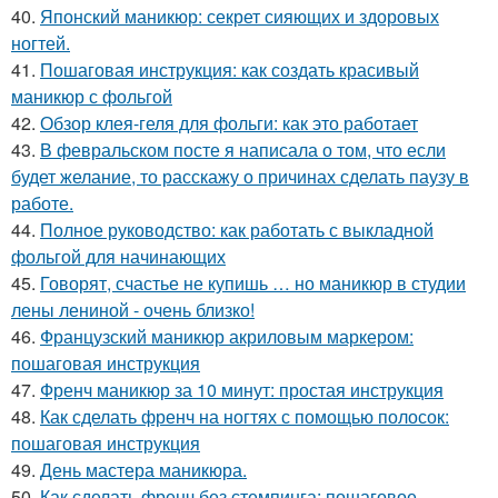
40.
Японский маникюр: секрет сияющих и здоровых
ногтей.
41.
Пошаговая инструкция: как создать красивый
маникюр с фольгой
42.
Обзор клея-геля для фольги: как это работает
43.
В февральском посте я написала о том, что если
будет желание, то расскажу о причинах сделать паузу в
работе.
44.
Полное руководство: как работать с выкладной
фольгой для начинающих
45.
Говорят, счастье не купишь … но маникюр в студии
лены лениной - очень близко!
46.
Французский маникюр акриловым маркером:
пошаговая инструкция
47.
Френч маникюр за 10 минут: простая инструкция
48.
Как сделать френч на ногтях с помощью полосок:
пошаговая инструкция
49.
День мастера маникюра.
50.
Как сделать френч без стемпинга: пошаговое