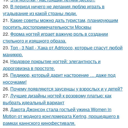
20.
В период ничего не делания люблю играть в
угадывание из какой страны люди.
21.
Какие советы можно дать туристам, планирующим
посетить достопримечательности Москвы
22.
Форма ногтей играет важную роль в создании
стильного и изящного образа.
23.
Топ - 3 Nail - Хака от Adricoco, которые спасут любой
маникюр.
24.
Нюдовое покрытие ногтей: элегантность и
дороговизна в простоте.
25.
Педикюр, который дарит настроение … даже под
носочками!
26.
Почему появляются заусенцы у взрослых и у детей?
27.
Лучшие дизайны ногтей к розовому платью: как
выбрать идеальный вариант
28.
Дакота Джонсон стала гостьей ужина Women in
Motion от модного конгломерата Kering, прошедшего в
рамках каннского кинофестиваля.