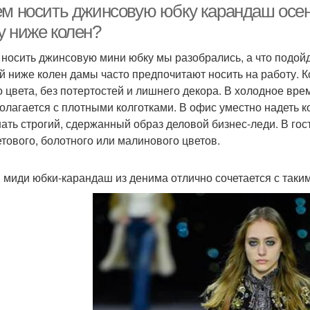
ем носить джинсовую юбку карандаш осе
у ниже колен?
 носить джинсовую мини юбку мы разобрались, а что подой
й ниже колен дамы часто предпочитают носить на работу. К
о цвета, без потертостей и лишнего декора. В холодное вр
олагается с плотными колготками. В офис уместно надеть к
ать строгий, сдержанный образ деловой бизнес-леди. В гост
тового, болотного или малинового цветов.
 миди юбки-карандаш из денима отлично сочетается с таким