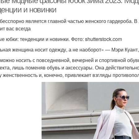
ые модные фасоны юбок зима 2023. Модн
денции и новинки
бесспорно является главной частью женского гардероба. В
ит вас всегда
е юбки: тенденции и новинки. Фото: shutterstock.com
ьная женщина носит одежду, а не наоборот» — Мэри Куант,
можно носить с повседневной, вечерней и спортивной обувь
екта, лишь поменяв обувь и аксессуары. Она действительно 
у женственность и, конечно, привлекает взгляды противопо