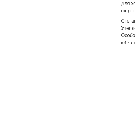
Для х
шерст
Стега
Утепл
Особо
юбка-