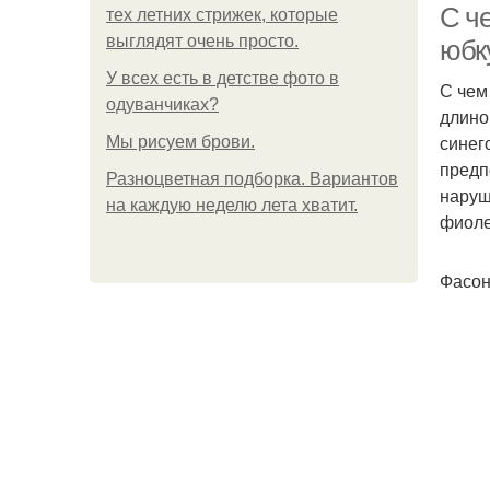
С ч
тех летних стрижек, которые
выглядят очень просто.
юбк
У всех есть в детстве фото в
С чем
одуванчиках?
длино
синег
Мы рисуем брови.
предп
Разноцветная подборка. Вариантов
наруш
на каждую неделю лета хватит.
фиоле
Фасон