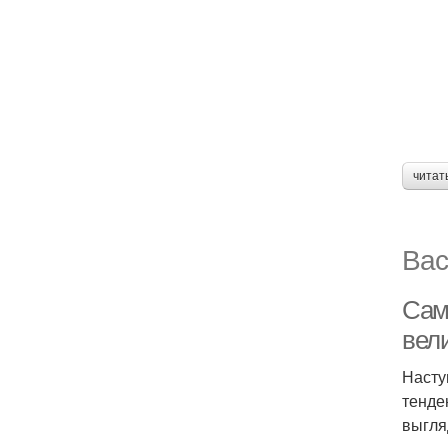
читат
Вас
Сам
вел
Насту
тенде
выгля