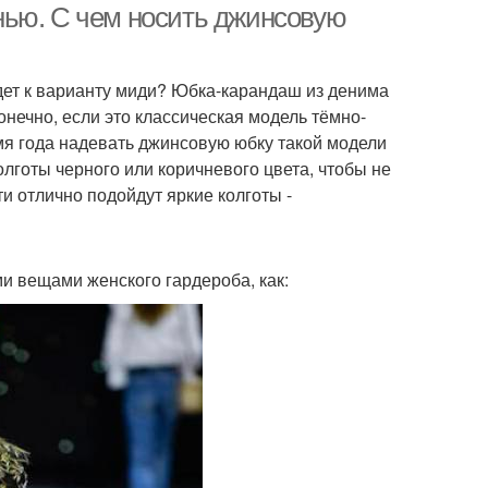
нью. С чем носить джинсовую
дет к варианту миди? Юбка-карандаш из денима
онечно, если это классическая модель тёмно-
емя года надевать джинсовую юбку такой модели
олготы черного или коричневого цвета, чтобы не
и отлично подойдут яркие колготы -
и вещами женского гардероба, как: