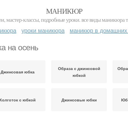
МАНИКЮР
и, мастер-классы, подробные уроки. все виды маникюра т
никюра
уроки маникюра
маникюр в домашних
а на осень
Образа с джинсовой
Обра
Джинсовая юбка
юбкой
Колготок с юбкой
Джинсовые юбки
Юбк