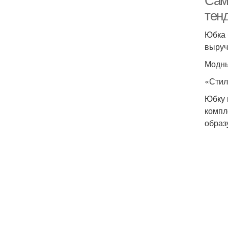
Сам
тен
Юбка 
выруч
Модны
«Стил
Юбку 
компл
образ