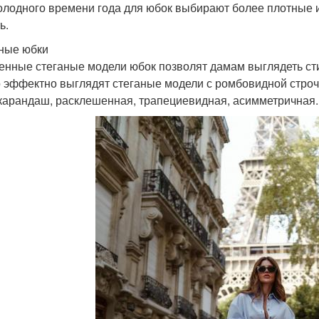
олодного времени года для юбок выбирают более плотные и т
ь.
ные юбки
енные стеганые модели юбок позволят дамам выглядеть сти
 эффектно выглядят стеганые модели с ромбовидной строч
карандаш, расклешенная, трапециевидная, асимметричная.