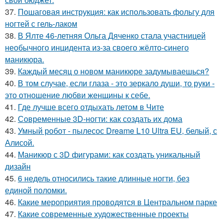
37.
Пошаговая инструкция: как использовать фольгу для
ногтей с гель-лаком
38.
В Ялте 46-летняя Ольга Дяченко стала участницей
необычного инцидента из-за своего жёлто-синего
маникюра.
39.
Каждый месяц о новом маникюре задумываешься?
40.
В том случае, если глаза - это зеркало души, то руки -
это отношение любви женщины к себе.
41.
Где лучше всего отдыхать летом в Чите
42.
Современные 3D-ногти: как создать их дома
43.
Умный робот - пылесос Dreame L10 Ultra EU, белый, с
Алисой.
44.
Маникюр с 3D фигурами: как создать уникальный
дизайн
45.
6 недель относились такие длинные ногти, без
единой поломки.
46.
Какие мероприятия проводятся в Центральном парке
47.
Какие современные художественные проекты