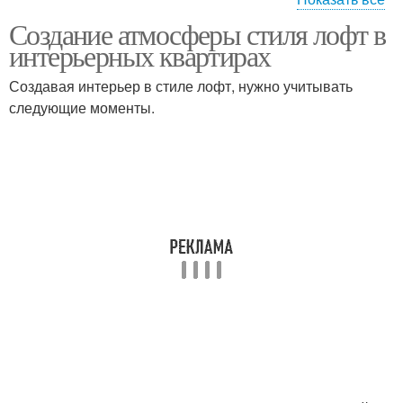
Создание атмосферы стиля лофт в
Штукатурка в
Доска в интерьере
интерьерных квартирах
интерьере
Создавая интерьер в стиле лофт, нужно учитывать
следующие моменты.
Интерьер для
Металл в интерьере
творческой богемы
Лофт-стиль в
интерьере