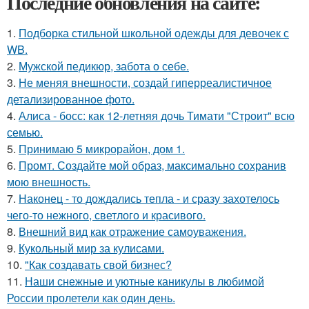
Последние обновления на сайте:
1.
Подборка стильной школьной одежды для девочек с
WB.
2.
Мужской педикюр, забота о себе.
3.
Не меняя внешности, создай гиперреалистичное
детализированное фото.
4.
Алиса - босс: как 12-летняя дочь Тимати "Строит" всю
семью.
5.
Принимаю 5 микрорайон, дом 1.
6.
Промт. Создайте мой образ, максимально сохранив
мою внешность.
7.
Наконец - то дождались тепла - и сразу захотелось
чего-то нежного, светлого и красивого.
8.
Внешний вид как отражение самоуважения.
9.
Кукольный мир за кулисами.
10.
"Как создавать свой бизнес?
11.
Наши снежные и уютные каникулы в любимой
России пролетели как один день.