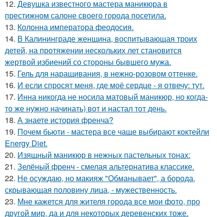
12.
Девушка известного мастера маникюра в
престижном салоне своего города посетила.
13.
Колонна императора феодосия.
14.
В Калининграде женщина, воспитывающая троих
детей, на протяжении нескольких лет становится
жертвой избиений со стороны бывшего мужа.
15.
Гель для наращивания, в нежно-розовом оттенке.
16.
И если спросят меня, где моё сердце - я отвечу: тут.
17.
Инна никогда не носила матовый маникюр, но когда-
то же нужно начинать) вот и настал тот день.
18.
А знаете история френча?
19.
Почем бьюти - мастера все чаще выбирают коктейли
Energy Diet.
20.
Изящный маникюр в нежных пастельных тонах:
21.
Зелёный френч - смелая альтернатива классике.
22.
Не осуждаю, но макияж "Обманывает", а борода,
скрывающая половину лица, - мужественность.
23.
Мне кажется для жителя города все мои фото, про
другой мир, да и для некоторых деревенских тоже.