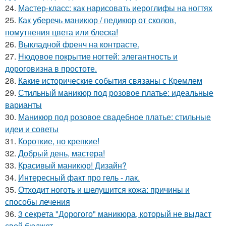
24.
Мастер-класс: как нарисовать иероглифы на ногтях
25.
Как уберечь маникюр / педикюр от сколов,
помутнения цвета или блеска!
26.
Выкладной френч на контрасте.
27.
Нюдовое покрытие ногтей: элегантность и
дороговизна в простоте.
28.
Какие исторические события связаны с Кремлем
29.
Стильный маникюр под розовое платье: идеальные
варианты
30.
Маникюр под розовое свадебное платье: стильные
идеи и советы
31.
Короткие, но крепкие!
32.
Добрый день, мастера!
33.
Красивый маникюр! Дизайн?
34.
Интересный факт про гель - лак.
35.
Отходит ноготь и шелушится кожа: причины и
способы лечения
36.
3 секрета "Дорогого" маникюра, который не выдаст
свой бюджет.