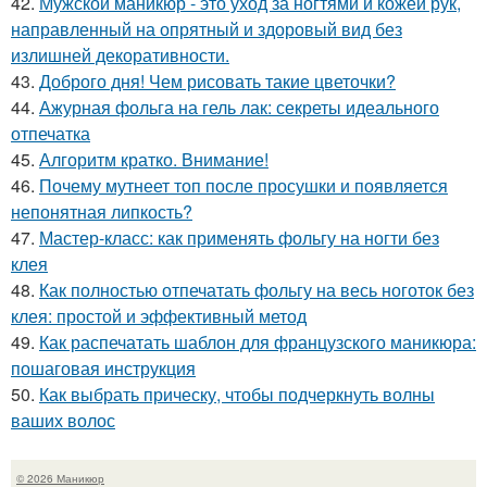
42.
Мужской маникюр - это уход за ногтями и кожей рук,
направленный на опрятный и здоровый вид без
излишней декоративности.
43.
Доброго дня! Чем рисовать такие цветочки?
44.
Ажурная фольга на гель лак: секреты идеального
отпечатка
45.
Алгоритм кратко. Внимание!
46.
Почему мутнеет топ после просушки и появляется
непонятная липкость?
47.
Мастер-класс: как применять фольгу на ногти без
клея
48.
Как полностью отпечатать фольгу на весь ноготок без
клея: простой и эффективный метод
49.
Как распечатать шаблон для французского маникюра:
пошаговая инструкция
50.
Как выбрать прическу, чтобы подчеркнуть волны
ваших волос
© 2026 Маникюр