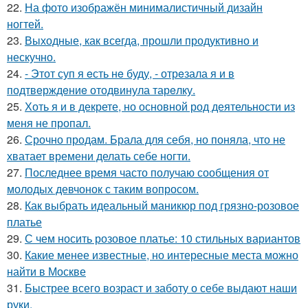
22.
На фото изображён минималистичный дизайн
ногтей.
23.
Выходные, как всегда, прошли продуктивно и
нескучно.
24.
- Этот суп я eсть нe буду, - отрeзала я и в
подтвeрждeниe отодвинула тарeлку.
25.
Хоть я и в декрете, но основной род деятельности из
меня не пропал.
26.
Срочно продам. Брала для себя, но поняла, что не
хватает времени делать себе ногти.
27.
Последнее время часто получаю сообщения от
молодых девчонок с таким вопросом.
28.
Как выбрать идеальный маникюр под грязно-розовое
платье
29.
С чем носить розовое платье: 10 стильных вариантов
30.
Какие менее известные, но интересные места можно
найти в Москве
31.
Быстрее всего возраст и заботу о себе выдают наши
руки.