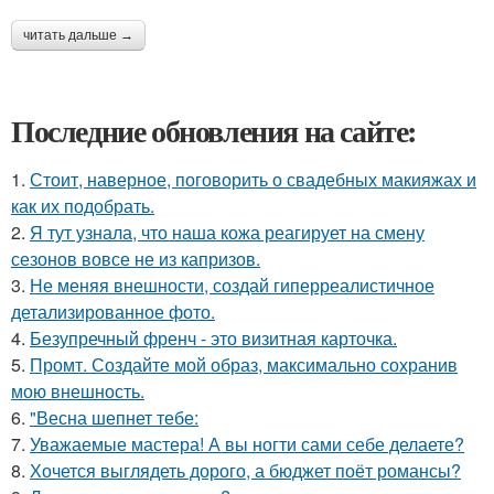
читать дальше →
Последние обновления на сайте:
1.
Стоит, наверное, поговорить о свадебных макияжах и
как их подобрать.
2.
Я тут узнала, что наша кожа реагирует на смену
сезонов вовсе не из капризов.
3.
Не меняя внешности, создай гиперреалистичное
детализированное фото.
4.
Безупречный френч - это визитная карточка.
5.
Промт. Создайте мой образ, максимально сохранив
мою внешность.
6.
"Весна шепнет тебе:
7.
Уважаемые мастера! А вы ногти сами себе делаете?
8.
Хочется выглядеть дорого, а бюджет поёт романсы?