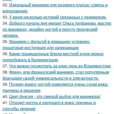
32.
Идеальный маникюр для розового платья: советы и
вдохновение
33.
У меня несколько историй связанных с педикюром.
34.
Доброго начала дня желает Ольга труфанова, мастер
по маникюру, дизайну ногтей и просто творческий
человек.
35.
Маникюр с фольгой в домашних условиях:
пошаговая инструкция для начинающих
36.
Какие традиционные блюда местной кухни можно
попробовать в Калининграде
37.
Что можно посмотреть за один день во Владивостоке
38.
Френч, или французский маникюр, стал популярным
благодаря своей универсальности и элегантности.
39.
Почему вокруг ногтей появляется очень сухая кожа:
причины и решения
40.
Цвет фуксия - это смелый выбор для маникюра!
41.
Отходит ноготь и шелушится кожа: причины и
способы лечения