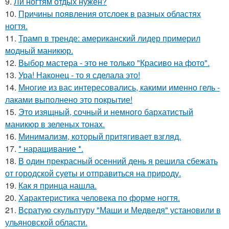
9.
Ли ногтям отдых нужен?
10.
Причины появления отслоек в разных областях
ногтя.
11.
Трамп в тренде: американский лидер примерил
модный маникюр.
12.
Выбор мастера - это не только "Красиво на фото".
13.
Ура! Наконец - то я сделала это!
14.
Многие из вас интересовались, какими именно гель -
лаками выполнено это покрытие!
15.
Это изящный, сочный и немного бархатистый
маникюр в зеленых тонах.
16.
Минимализм, который притягивает взгляд.
17.
* наращивание *.
18.
В один прекрасный осенний день я решила сбежать
от городской суеты и отправиться на природу.
19.
Как я принца нашла.
20.
Характеристика человека по форме ногтя.
21.
Всратую скульптуру "Маши и Медведя" установили в
ульяновской области.