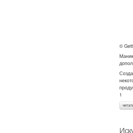
© Get
Маник
допол
Созда
некот
проду
1
читат
Иску