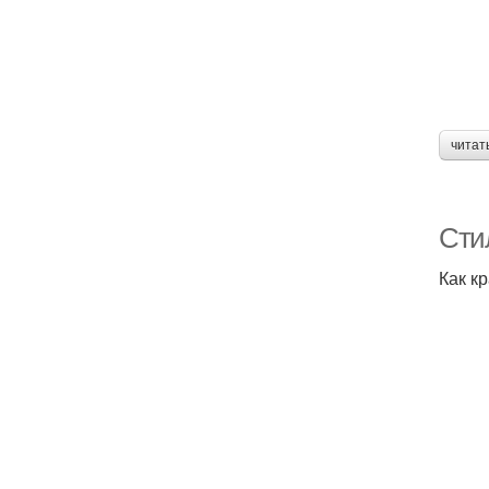
читат
Сти
Как к