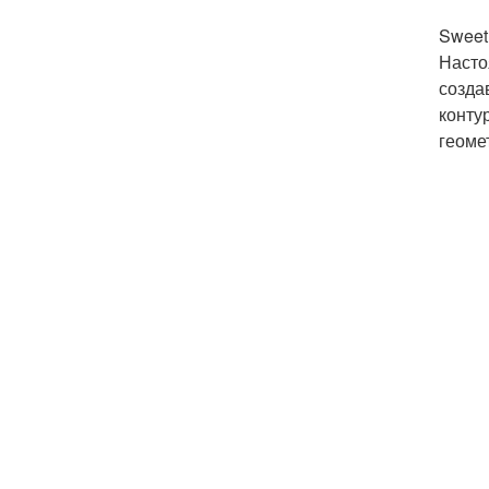
Sweet
Насто
созда
конту
геоме