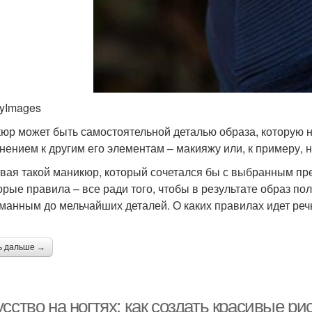
tyImages
юр может быть самостоятельной деталью образа, которую н
нением к другим его элементам – макияжу или, к примеру, 
вая такой маникюр, который сочетался бы с выбранным пр
орые правила – все ради того, чтобы в результате образ п
манным до мельчайших деталей. О каких правилах идет реч
ь дальше →
сство на ногтях: как создать красивые ри