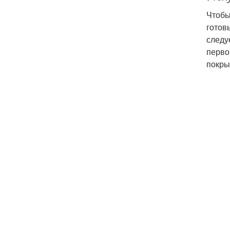
Чтобы
готов
следу
перво
покры