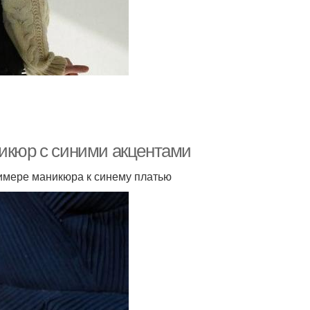
никюр с синими акцентами
римере маникюра к синему платью