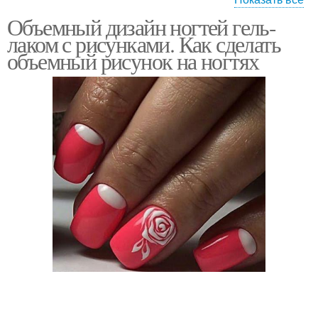
Объемный дизайн ногтей гель-
Подвески-пирсинг на
3d-украшения на ногтях
лаком с рисунками. Как сделать
ногтях
объемный рисунок на ногтях
Фигурки с ногтей
Лепка на ногтях