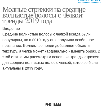
Модные стрижки на средние
Стрижка на средние
Стрижка до плеч
волнистые волосы с челкой:
волосы
тренды 2019 года
Введение
Стрижка для кудрявых
Средние волнистые волосы с челкой всегда были
Короткие стрижки
волос
популярны, но в 2019 году они получили особенное
признание. Волнистые пряди добавляют объем и
текстуру, а челка может кардинально изменить образ. В
этой статье мы рассмотрим основные тренды стрижек
Стрижки на кудрявые
Тенденции в стрижках
для средних волнистых волос с челкой, которые были
волосы
актуальны в 2019 году.
Стильные стрижки
Длинные стрижки