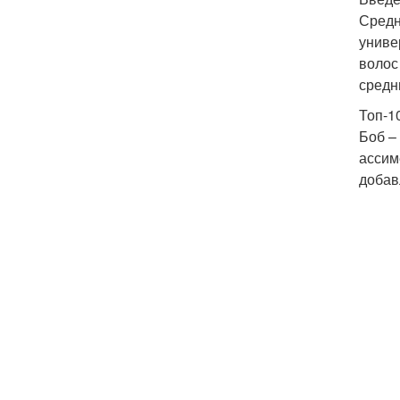
Средн
униве
волос
средн
Топ-1
Боб –
ассим
добав