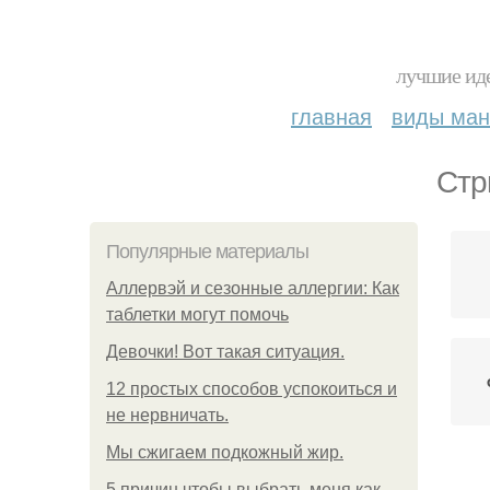
лучшие иде
главная
виды ма
Стр
Популярные материалы
Аллервэй и сезонные аллергии: Как
таблетки могут помочь
Девочки! Вот такая ситуация.
12 простых способов успокоиться и
не нервничать.
Мы сжигаем подкожный жир.
С
5 причин чтобы выбрать меня как