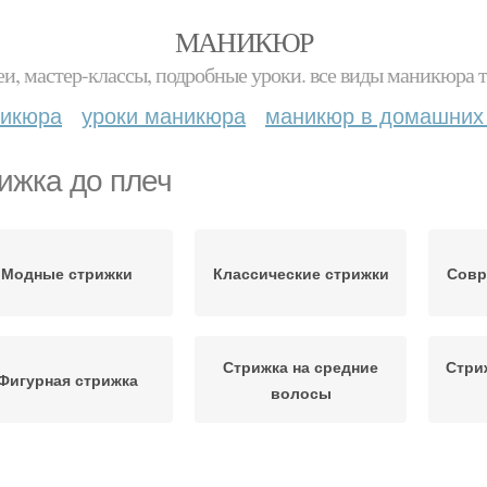
МАНИКЮР
и, мастер-классы, подробные уроки. все виды маникюра т
никюра
уроки маникюра
маникюр в домашних
ижка до плеч
Модные стрижки
Классические стрижки
Совр
Стрижка на средние
Стри
Фигурная стрижка
волосы
трижки на кудрявые
Тенденции в стрижках
Ст