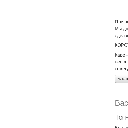
При в
Мы до
сдела
КОРО
Каре 
непос
совет
читат
Вас
Топ
Введ