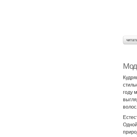
читат
Мод
Кудря
стиль
году 
выгля
волос
Естес
Одной
приро