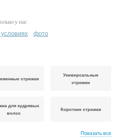
олько у нас
 условиях
фото
Универсальные
еменные стрижки
стрижки
жка для кудрявых
Короткие стрижки
волос
Показать все
ильные стрижки
Длинные стрижки