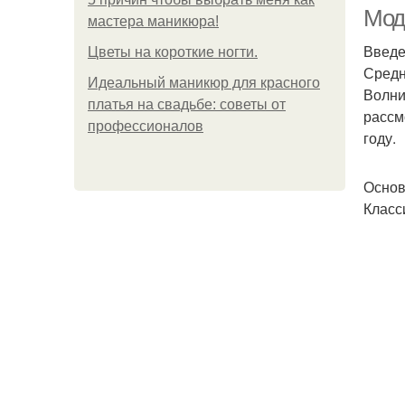
Мод
мастера маникюра!
Введ
Цветы на короткие ногти.
Средн
Идеальный маникюр для красного
П
Волни
платья на свадьбе: советы от
рассм
профессионалов
году.
Основ
Класс