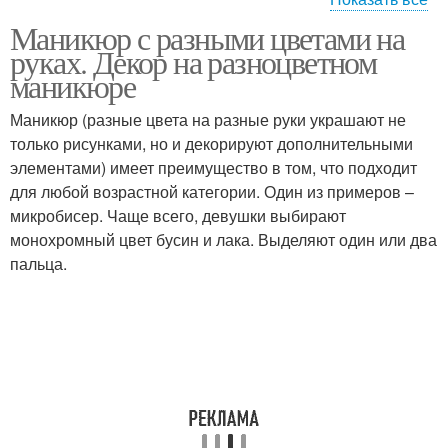
Маникюр с разными цветами на
Разные ручки
Цветной френч
руках. Декор на разноцветном
маникюре
Маникюр (разные цвета на разные руки украшают не
только рисунками, но и декорируют дополнительными
Разный френч
Разный маникюр
элементами) имеет преимущество в том, что подходит
для любой возрастной категории. Один из примеров –
микробисер. Чаще всего, девушки выбирают
монохромный цвет бусин и лака. Выделяют один или два
Разные маникюры
Маникюр на руках
пальца.
Френч на ногтях
Разные цветы