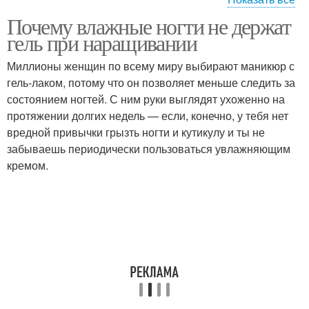
Почему влажные ногти не держат
Уф-гель для
Полигель для
гель при наращивании
наращивания
наращивания
Миллионы женщин по всему миру выбирают маникюр с
гель-лаком, потому что он позволяет меньше следить за
Гель для
состоянием ногтей. С ним руки выглядят ухоженно на
Прозрачный гель
моделирования
протяжении долгих недель — если, конечно, у тебя нет
вредной привычки грызть ногти и кутикулу и ты не
забываешь периодически пользоваться увлажняющим
кремом.
Гель без базы
Гель на ногтях
Противопоказания к
Гель для наращивания
наращиванию