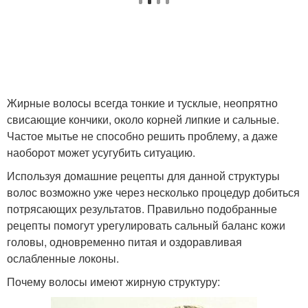
Маска из глины
Маски для волос
Питательная маска
Маска с глиной
Жирные волосы всегда тонкие и тусклые, неопрятно
свисающие кончики, около корней липкие и сальные.
Частое мытье не способно решить проблему, а даже
наоборот может усугубить ситуацию.
Маска с медом
Маска против жирности
Используя домашние рецепты для данной структуры
волос возможно уже через несколько процедур добиться
потрясающих результатов. Правильно подобранные
рецепты помогут урегулировать сальный баланс кожи
Маски от жирности
Маска из горчицы
головы, одновременно питая и оздоравливая
ослабленные локоны.
Почему волосы имеют жирную структуру: