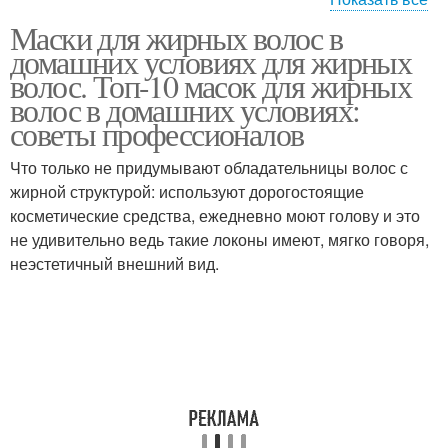
Маски для жирных волос в
Кефирная маска
Яичная маска
домашних условиях для жирных
волос. Топ-10 масок для жирных
волос в домашних условиях:
советы профессионалов
Маска с морской солью
Маска от жирных волос
Что только не придумывают обладательницы волос с
жирной структурой: используют дорогостоящие
косметические средства, ежедневно моют голову и это
не удивительно ведь такие локоны имеют, мягко говоря,
Маска для жирных
Маска от жирности
неэстетичный внешний вид.
волос
Маска для волос
Супер маски