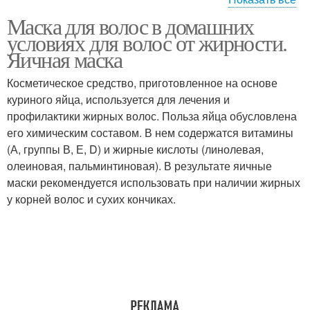
Маска для волос в домашних
Маски для быстрого
Маска для роста
условиях для волос от жирности.
роста
Яичная маска
Косметическое средство, приготовленное на основе
Маска для жирных
куриного яйца, используется для лечения и
Маски от жирности
волос
профилактики жирных волос. Польза яйца обусловлена
его химическим составом. В нем содержатся витамины
(А, группы В, Е, D) и жирные кислоты (линолевая,
олеиновая, пальминтиновая). В результате яичные
Маска из глины
Маски для волос
маски рекомендуется использовать при наличии жирных
у корней волос и сухих кончиках.
Маска из горчицы
Горчичная маска