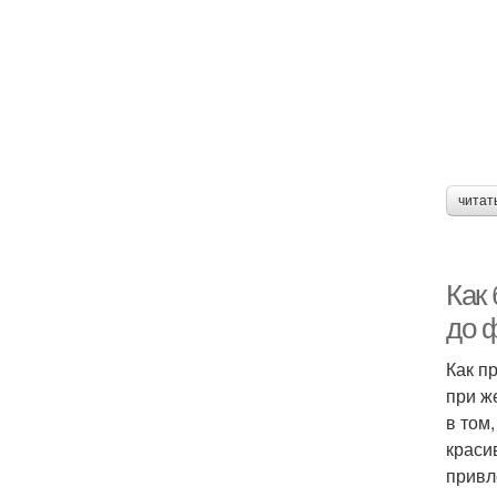
читат
Как 
до ф
Как п
при ж
в том
краси
привл