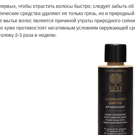
-первых, чтобы отрастить волосы быстро, следует забыть о
тические средства удаляют не только грязь, но и природны
е мытье волос является причиной утраты природного сияния
же хуже противостоят негативным условиям окружающей сре
голову 2-3 раза в неделю.