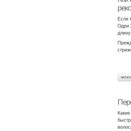
рек
Если 
Одри 
длину
Прежд
стриж
читат
Пер
Какие
быстр
волос