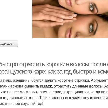
ь дальше →
быстро отрастить короткие волосы после 
ранцузского каре: как за год быстро и к
равило, женщины боятся делать короткие стрижки. Аргумент
елании снова сменить имидж, отрастить длинные волосы буд
, что не все могут вытерпеть период отращивания, когда на г
вые длинные локоны. Такие волосы выглядят неухоженно и 
екательной круглый год!