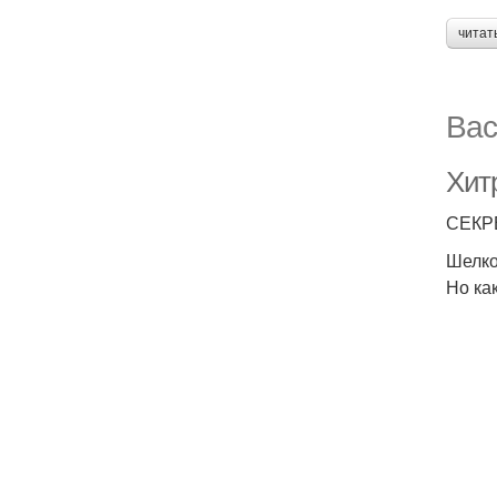
читат
Вас
Хит
СЕКР
Шелко
Но ка