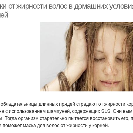
волос
кончиков
ки от жирности волос в домашних условия
ней
 обладательницы длинных прядей страдают от жирности кор
на с использованием шампуней, содержащих SLS. Они вы
ы. Тогда организм старательно пытается восстановить его,
е поможет маска для волос от жирности у корней.