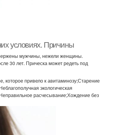
них условиях. Причины
вержены мужчины, нежели женщины.
сле 30 лет. Прическа может редеть под
, которое привело к авитаминозу;Старение
Неблагополучная экологическая
с;Неправильное расчесывание;Хождение без