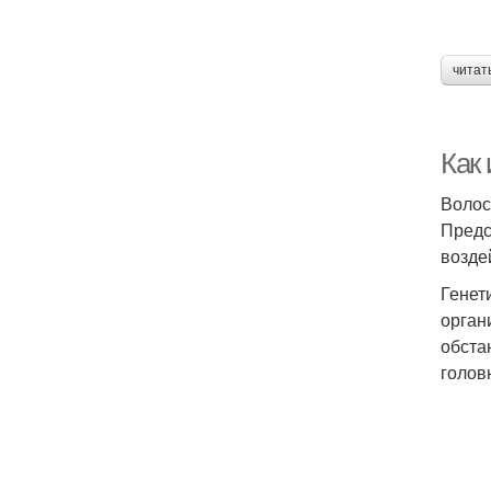
читат
Как
Волос
Предс
возде
Генет
орган
обста
голов