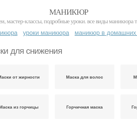
МАНИКЮР
и, мастер-классы, подробные уроки. все виды маникюра т
никюра
уроки маникюра
маникюр в домашних
ки для снижения
Маски от жирности
Маска для волос
М
Маска из горчицы
Горчичная маска
Го
Маска для жирных
Маска для сухих