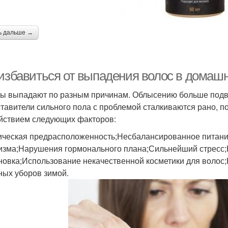
ь дальше →
 избавиться от выпадения волос в домаш
ы выпадают по разным причинам. Облысению больше под
тавители сильного пола с проблемой сталкиваются рано, по
йствием следующих факторов:
ическая предрасположенность;Несбалансированное питание
изма;Нарушения гормонального плана;Сильнейший стресс;
новка;Использование некачественной косметики для воло
ных уборов зимой.