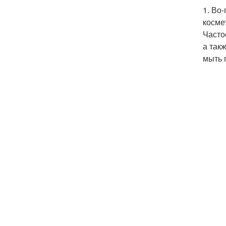
1. Во
косме
Часто
а так
мыть 