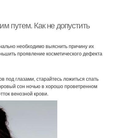
ким путем. Как не допустить
ачально необходимо выяснить причину их
еньшить проявление косметического дефекта
в под глазами, старайтесь ложиться спать
доровый сон ночью в хорошо проветренном
тток венозной крови.