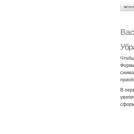
читат
Вас
Убра
Чтобы
Форми
снима
приоб
В пер
увели
сформ