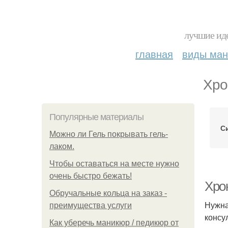
лучшие иде
главная
виды ма
Хро
Популярные материалы
С
Можно ли Гель покрывать гель-
лаком.
Чтобы оставаться на месте нужно
очень быстро бежать!
Хро
Обручальные кольца на заказ -
Нужна
преимущества услуги
консу
Как уберечь маникюр / педикюр от