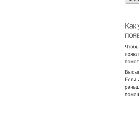
Как 
поя
Чтобы
появл
помог
Высы
Если 
раньш
помещ