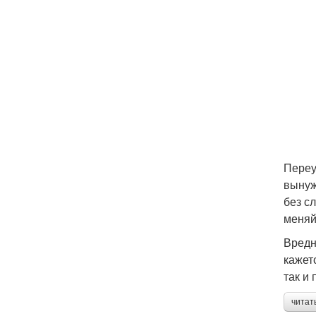
Переу
вынуж
без с
меняй
Вредн
кажет
так и
читат