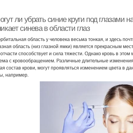
гут ли убрать синие круги под глазами н
икает синева в области глаз
рбитальная область у человека весьма тонкая, и здесь поч
азная область (низ глазной ямки) является прекрасным мес
 отчасти способствует и сила тяжести. Однако кровь в этом 
ема с кровообращением. Различные длительные изменения 
ая состав крови, могут проявляться изменением цвета в да
ы, например.