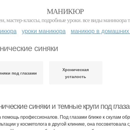
МАНИКЮР
и, мастер-классы, подробные уроки. все виды маникюра т
никюра
уроки маникюра
маникюр в домашних
нические синяки
Хроническая
иняки под глазами
усталость
нические синяки и темные круги под глаз
 помощь профессионалов. Под глазами ближе к скулам об
льтации у косметолога в другой клинике, она посоветовал