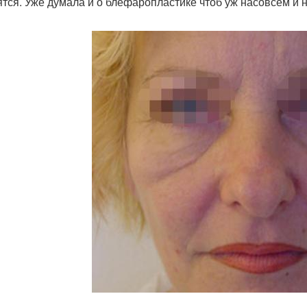
ятся. Уже думала и о блефаропластике чтоб уж насовсем и 