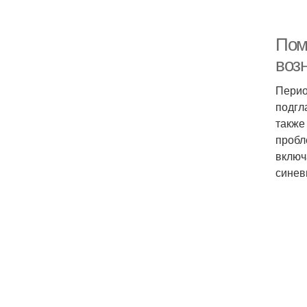
Помо
возн
Перио
подгл
также
пробл
включ
синев