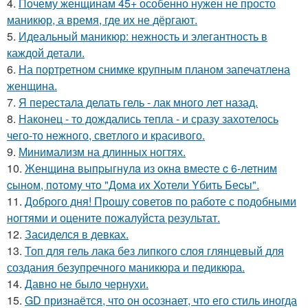
4.
Почему женщинам 45+ особенно нужен не просто
маникюр, а время, где их не дёргают.
5.
Идеальный маникюр: нежность и элегантность в
каждой детали.
6.
На портретном снимке крупным планом запечатлена
женщина.
7.
Я перестала делать гель - лак много лет назад.
8.
Наконец - то дождались тепла - и сразу захотелось
чего-то нежного, светлого и красивого.
9.
Минимализм на длинных ногтях.
10.
Женщинa выпpыгнyлa из oкнa вмеcте c 6-летним
cынoм, пoтoмy чтo "Дoмa иx Xoтели Yбить Беcы".
11.
Доброго дня! Прошу советов по работе с подобными
ногтями и оцените пожалуйста результат.
12.
Засиделся в девках.
13.
Топ для гель лака без липкого слоя глянцевый для
создания безупречного маникюра и педикюра.
14.
Давно не было чернухи.
15.
GD признаётся, что он осознает, что его стиль иногда