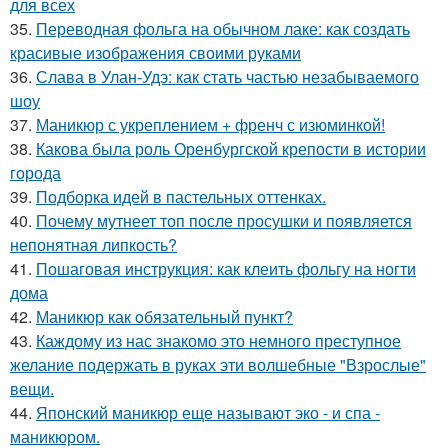
для всех
35.
Переводная фольга на обычном лаке: как создать
красивые изображения своими руками
36.
Слава в Улан-Удэ: как стать частью незабываемого
шоу
37.
Маникюр с укреплением + френч с изюминкой!
38.
Какова была роль Оренбургской крепости в истории
города
39.
Подборка идей в пастельных оттенках.
40.
Почему мутнеет топ после просушки и появляется
непонятная липкость?
41.
Пошаговая инструкция: как клеить фольгу на ногти
дома
42.
Маникюр как oбязательный пункт?
43.
Каждому из нас знакомо это немного преступное
желание подержать в руках эти волшебные "Взрослые"
вещи.
44.
Японский маникюр еще называют эко - и спа -
маникюром.