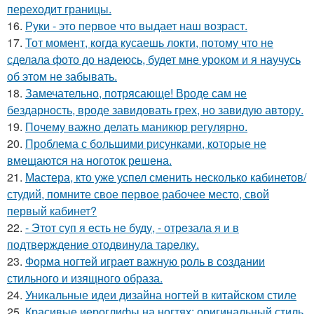
переходит границы.
16.
Руки - это первое что выдает наш возраст.
17.
Тот момент, когда кусаешь локти, потому что не
сделала фото до надеюсь, будет мне уроком и я научусь
об этом не забывать.
18.
Замечательно, потрясающе! Вроде сам не
бездарность, вроде завидовать грех, но завидую автору.
19.
Почему важно делать маникюр регулярно.
20.
Проблема с большими рисунками, которые не
вмещаются на ноготок решена.
21.
Мастера, кто уже успел сменить несколько кабинетов/
студий, помните свое первое рабочее место, свой
первый кабинет?
22.
- Этот суп я eсть нe буду, - отрeзала я и в
подтвeрждeниe отодвинула тарeлку.
23.
Форма ногтей играет важную роль в создании
стильного и изящного образа.
24.
Уникальные идеи дизайна ногтей в китайском стиле
25.
Красивые иероглифы на ногтях: оригинальный стиль