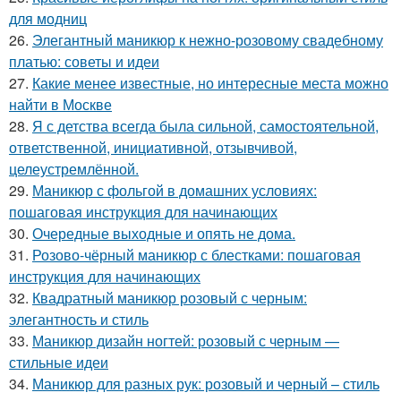
для модниц
26.
Элегантный маникюр к нежно-розовому свадебному
платью: советы и идеи
27.
Какие менее известные, но интересные места можно
найти в Москве
28.
Я с детства всегда была сильной, самостоятельной,
ответственной, инициативной, отзывчивой,
целеустремлённой.
29.
Маникюр с фольгой в домашних условиях:
пошаговая инструкция для начинающих
30.
Очередные выходные и опять не дома.
31.
Розово-чёрный маникюр с блестками: пошаговая
инструкция для начинающих
32.
Квадратный маникюр розовый с черным:
элегантность и стиль
33.
Маникюр дизайн ногтей: розовый с черным —
стильные идеи
34.
Маникюр для разных рук: розовый и черный – стиль