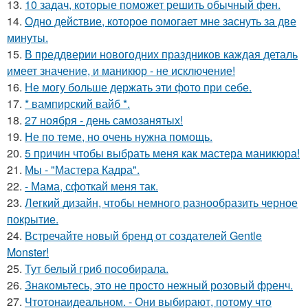
13.
10 задач, которые поможет решить обычный фен.
14.
Одно действие, которое помогает мне заснуть за две
минуты.
15.
В преддверии новогодних праздников каждая деталь
имеет значение, и маникюр - не исключение!
16.
Не могу больше держать эти фото при себе.
17.
* вампирский вайб *.
18.
27 ноября - день самозанятых!
19.
Не по теме, но очень нужна помощь.
20.
5 причин чтобы выбрать меня как мастера маникюра!
21.
Мы - "Мастера Кадра".
22.
- Мама, сфоткай меня так.
23.
Легкий дизайн, чтобы немного разнообразить черное
покрытие.
24.
Встречайте новый бренд от создателей Gentle
Monster!
25.
Тут белый гриб пособирала.
26.
Знакомьтесь, это не просто нежный розовый френч.
27.
Чтотонаидеальном. - Они выбирают, потому что