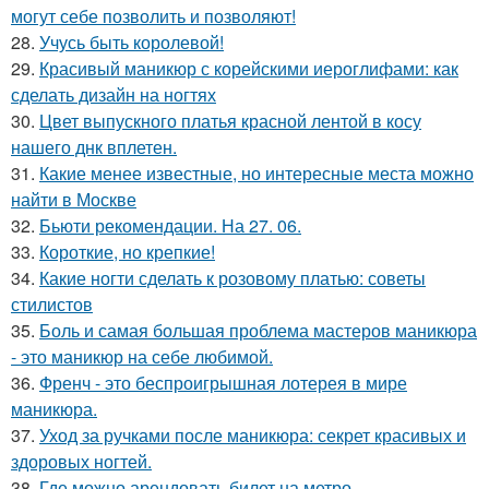
могут себе позволить и позволяют!
28.
Учусь быть королевой!
29.
Красивый маникюр с корейскими иероглифами: как
сделать дизайн на ногтях
30.
Цвет выпускного платья красной лентой в косу
нашего днк вплетен.
31.
Какие менее известные, но интересные места можно
найти в Москве
32.
Бьюти рекомендации. На 27. 06.
33.
Короткие, но крепкие!
34.
Какие ногти сделать к розовому платью: советы
стилистов
35.
Боль и самая большая проблема мастеров маникюра
- это маникюр на себе любимой.
36.
Френч - это беспроигрышная лотерея в мире
маникюра.
37.
Уход за ручками после маникюра: секрет красивых и
здоровых ногтей.
38.
Где можно арендовать билет на метро