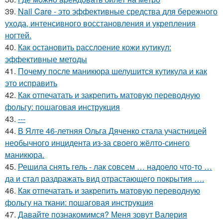
39.
Nail Care - это эффективные средства для бережного
ухода, интенсивного восстановления и укрепления
ногтей.
40.
Как остановить расслоение кожи кутикул:
эффективные методы
41.
Почему после маникюра шелушится кутикула и как
это исправить
42.
Как отпечатать и закрепить матовую переводную
фольгу: пошаговая инструкция
43.
---
44.
В Ялте 46-летняя Ольга Дяченко стала участницей
необычного инцидента из-за своего жёлто-синего
маникюра.
45.
Решила снять гель - лак совсем … надоело что-то …
да и стал раздражать вид отрастающего покрытия ….
46.
Как отпечатать и закрепить матовую переводную
фольгу на ткани: пошаговая инструкция
47.
Давайте познакомимся? Меня зовут Валерия