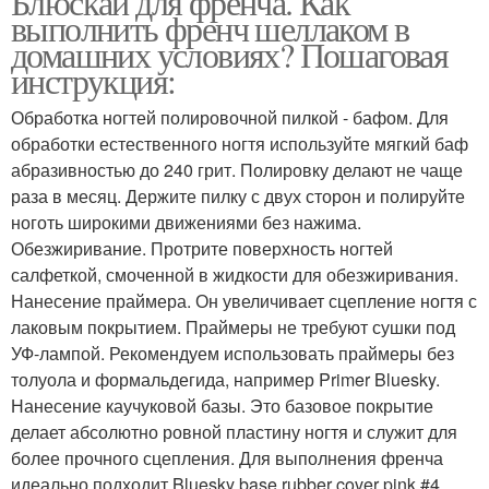
Блюскай для френча. Как
выполнить френч шеллаком в
домашних условиях? Пошаговая
инструкция:
Обработка ногтей полировочной пилкой - бафом. Для
обработки естественного ногтя используйте мягкий баф
абразивностью до 240 грит. Полировку делают не чаще
раза в месяц. Держите пилку с двух сторон и полируйте
ноготь широкими движениями без нажима.
Обезжиривание. Протрите поверхность ногтей
салфеткой, смоченной в жидкости для обезжиривания.
Нанесение праймера. Он увеличивает сцепление ногтя с
лаковым покрытием. Праймеры не требуют сушки под
УФ-лампой. Рекомендуем использовать праймеры без
толуола и формальдегида, например Primer Bluesky.
Нанесение каучуковой базы. Это базовое покрытие
делает абсолютно ровной пластину ногтя и служит для
более прочного сцепления. Для выполнения френча
идеально подходит Bluesky base rubber cover pink #4.