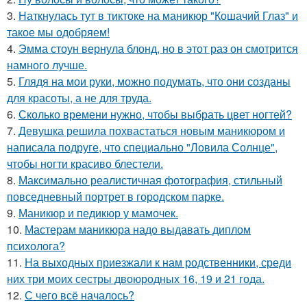
3.
Наткнулась тут в тиктоке на маникюр "Кошачий Глаз" и
такое мы одобряем!
4.
Эмма стоун вернула блонд, но в этот раз он смотрится
намного лучше.
5.
Глядя на мои руки, можно подумать, что они созданы
для красоты, а не для труда.
6.
Сколько времени нужно, чтобы выбрать цвет ногтей?
7.
Девушка решила похвастаться новым маникюром и
написала подруге, что специально "Ловила Солнце",
чтобы ногти красиво блестели.
8.
Максимально реалистичная фотография, стильный
повседневный портрет в городском парке.
9.
Маникюр и педикюр у мамочек.
10.
Мастерам маникюра надо выдавать диплом
психолога?
11.
На выходных приезжали к нам родственники, среди
них три моих сестры двоюродных 16, 19 и 21 года.
12.
С чего всё началось?