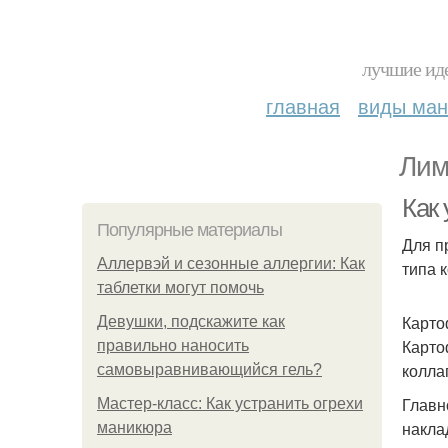
лучшие иде
главная
виды ма
Лим
Как
Популярные материалы
Для п
Аллервэй и сезонные аллергии: Как
типа 
таблетки могут помочь
Карто
Девушки, подскажите как
Карто
правильно наносить
колла
самовыравнивающийся гель?
Главн
Мастер-класс: Как устранить огрехи
накла
маникюра