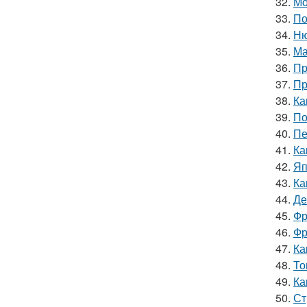
32.
Мо
33.
По
34.
Ню
35.
Ма
36.
Пр
37.
Пр
38.
Ка
39.
По
40.
Пе
41.
Ка
42.
Яп
43.
Ка
44.
Де
45.
Фр
46.
Фр
47.
Ка
48.
То
49.
Ка
50.
Ст