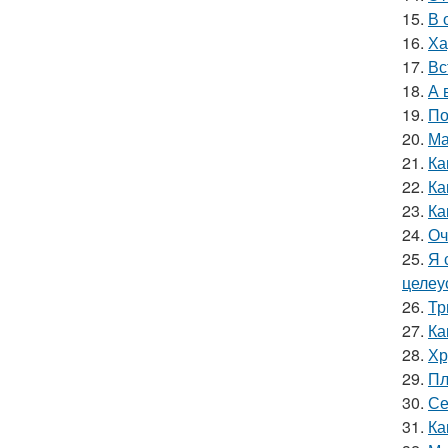
15.
В 
16.
Ха
17.
Вс
18.
А 
19.
По
20.
Ма
21.
Ка
22.
Ка
23.
Ка
24.
Оч
25.
Я 
целеу
26.
Тр
27.
Ка
28.
Хр
29.
Пл
30.
Се
31.
Ка