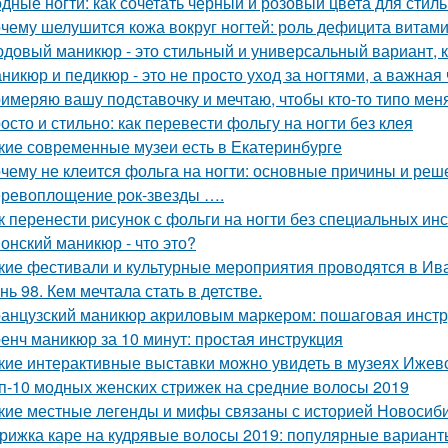
дные ногти: как сочетать чёрный и розовый цвета для стил
чему шелушится кожа вокруг ногтей: роль дефицита витам
довый маникюр - это стильный и универсальный вариант, к
никюр и педикюр - это не просто уход за ногтями, а важная 
имеряю вашу подставочку и мечтаю, чтобы кто-то типо мен
осто и стильно: как перевести фольгу на ногти без клея
кие современные музеи есть в Екатеринбурге
чему не клеится фольга на ногти: основные причины и реш
ревоплощение рок-звезды ….
к перенести рисунок с фольги на ногти без специальных ин
онский маникюр - что это?
кие фестивали и культурные мероприятия проводятся в Ив
нь 98. Кем мечтала стать в детстве.
анцузский маникюр акриловым маркером: пошаговая инстр
енч маникюр за 10 минут: простая инструкция
кие интерактивные выставки можно увидеть в музеях Ижев
п-10 модных женских стрижек на средние волосы 2019
кие местные легенды и мифы связаны с историей Новосиб
рижка каре на кудрявые волосы 2019: популярные вариант