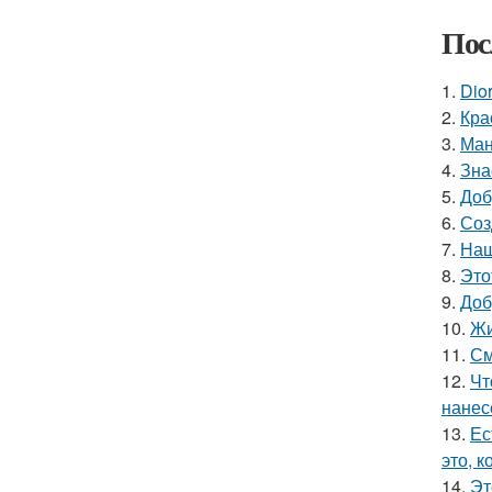
Пос
1.
Dio
2.
Кра
3.
Ман
4.
Зна
5.
Доб
6.
Соз
7.
Наш
8.
Это
9.
Доб
10.
Жи
11.
См
12.
Чт
нанес
13.
Ес
это, 
14.
Эт