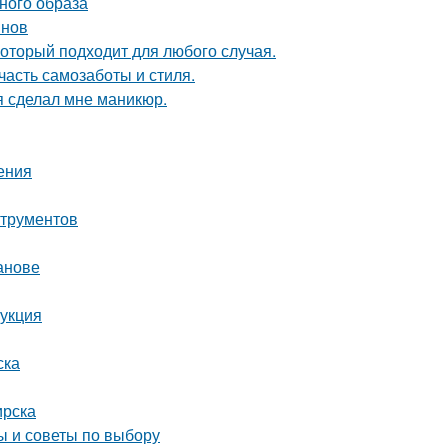
ьного образа
инов
оторый подходит для любого случая.
часть самозаботы и стиля.
я сделал мне маникюр.
ения
струментов
анове
укция
ска
ирска
ы и советы по выбору