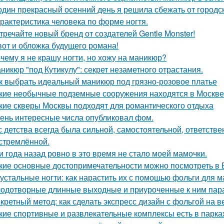
один прекрасный осенний день я решила сбежать от городск
рактеристика человека по форме ногтя.
тречайте новый бренд от создателей Gentle Monster!
вот и обложка будущего романа!
чему я не крашу ногти, но хожу на маникюр?
никюр "под Кутикулу": секрет незаметного отрастания.
к выбрать идеальный маникюр под грязно-розовое платье
кие необычные подземные сооружения находятся в Москве
кие скверы Москвы подходят для романтического отдыха
ень интересные числа опубликовал фом.
с детства всегда была сильной, самостоятельной, ответстве
стремлённой.
и года назад ровно в это время не стало моей мамочки.
кие основные достопримечательности можно посмотреть в
устальные ногти: как нарастить их с помощью фольги для 
одотворные длинные выходные и приуроченные к ним пара 
кретный метод: как сделать экспресс дизайн с фольгой на ве
кие спортивные и развлекательные комплексы есть в парка