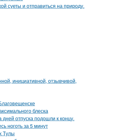
ой суеты и отправиться на природу.
нной, инициативной, отзывчивой,
 Благовещенске
максимального блеска
дней отпуска подошли к концу.
сь ноготь за 5 минут
х Тулы