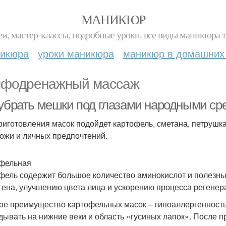
МАНИКЮР
и, мастер-классы, подробные уроки. все виды маникюра т
никюра
уроки маникюра
маникюр в домашних
фодренажный массаж
 убрать мешки под глазами народными ср
риготовления масок подойдет картофель, сметана, петрушка
кожи и личных предпочтений.
фельная
фель содержит большое количество аминокислот и полезны
гена, улучшению цвета лица и ускорению процесса регенер
ое преимущество картофельных масок – гипоаллергенность
дывать на нижние веки и область «гусиных лапок». После