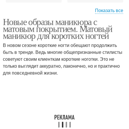
Показать все
Новые образы маникюра с
Флористика на
Маникюр в сочетании
матовым покрытием. Матовый
коротком маникюре
маникюр для коротких ногтей
В новом сезоне короткие ногти обещают продолжить
быть в тренде. Ведь многие общепризнанные стилисты
белый маникюр
Градиентный маникюр
советуют своим клиенткам короткие ноготки. Это не
только выглядит аккуратно, лаконично, но и практично
для повседневной жизни.
Маникюр на квадратные
Маникюр на ногти
ногти
французский маникюр