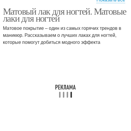
Матовый лак для ногтей. Матовые
Особенности в матовом
Матовый маникюр
лаки для ногтей
маникюре
Матовое покрытие – один из самых горячих трендов в
маникюр. Рассказываем о лучших лаках для ногтей,
которые помогут добиться модного эффекта
Глянцевый лак
Перламутровый лак
Песочный лак
Обычные лаки
Ногти без матового
Матовый гель-лак
топа