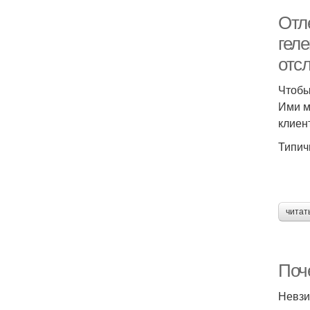
Отл
гел
отс
Чтобы
Ими м
клиен
Типич
читат
Поч
Невзи