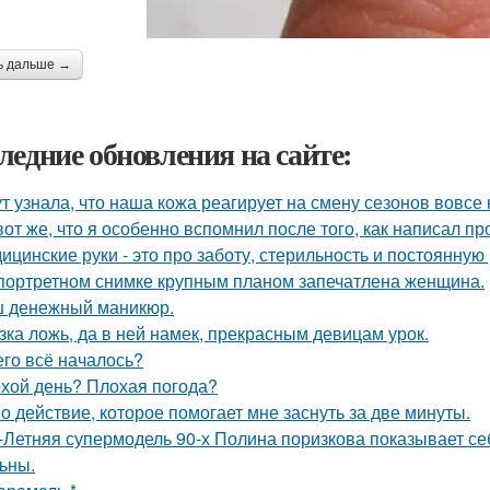
ь дальше →
ледние обновления на сайте:
ут узнала, что наша кожа реагирует на смену сезонов вовсе 
вот же, что я особенно вспомнил после того, как написал п
ицинские руки - это про заботу, стерильность и постоянную 
портретном снимке крупным планом запечатлена женщина.
 денежный маникюр.
зка ложь, да в ней намек, прекрасным девицам урок.
его всё началось?
хой день? Плохая погода?
о действие, которое помогает мне заснуть за две минуты.
-Летняя супермодель 90-х Полина поризкова показывает себ
ьны.