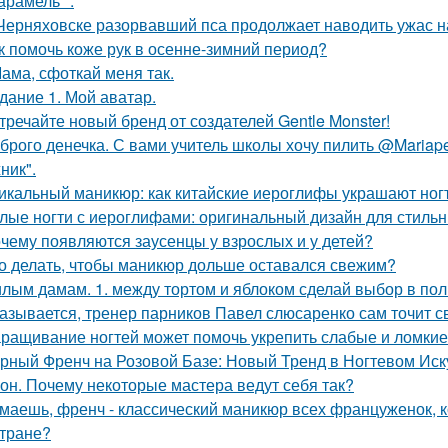
карамель *.
Черняховске разорвавший пса продолжает наводить ужас 
к помочь коже рук в осенне-зимний период?
Мама, сфоткай меня так.
дание 1. Мой аватар.
тречайте новый бренд от создателей Gentle Monster!
брого денечка. С вами учитель школы хочу пилить @Mariapet
ник".
икальный маникюр: как китайские иероглифы украшают ног
лые ногти с иероглифами: оригинальный дизайн для стиль
чему появляются заусенцы у взрослых и у детей?
о делать, чтобы маникюр дольше оставался свежим?
лым дамам. 1. между тортом и яблоком сделай выбор в пол
азывается, тренер парников Павел слюсаренко сам точит с
ращивание ногтей может помочь укрепить слабые и ломкие 
рный Френч на Розовой Базе: Новый Тренд в Ногтевом Иск
он. Почему некоторые мастера ведут себя так?
маешь, френч - классический маникюр всех француженок, к
стране?