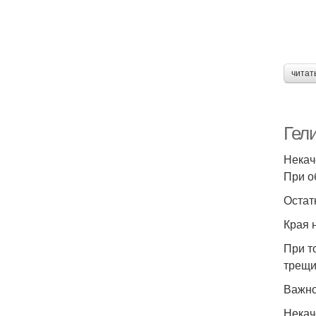
читат
Гели
Некач
При о
Остат
Края 
При т
трещи
Важно
Некач