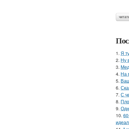
читат
Пос
1.
Я т
2.
Ну 
3.
Мед
4.
На 
5.
Ваш
6.
Ска
7.
С ч
8.
Пло
9.
Одн
10.
60
идеал