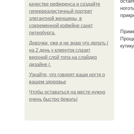
остае
качестве референса и создайте
ноготь
гиперреалистичный портрет
прикр
элегантной женщины, в
современной кофейне санкт
Приме
питербурга.
Проще
Девочки, уже и не знаю что делать (
кутик
на 2 день у клиенток слазит
верхний слой топа на слайдер
дизайне (.
Узнайте, что говорят ваши ногти о
вашем здоровье
Чтобы оставаться на месте нужно
очень быстро бежать!