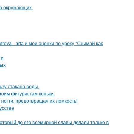
на окружающих.
rova_ artа и мои оценки по уроку "Снимай как
ти
ных
ьзу стакана воды.
воим фигуристам коньки.
ногти, предотвращая их ломкость!
усстве
оторый до его всемирной славы делали только в