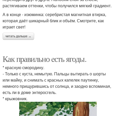
растягиваем оттенки, чтобы получился мягкий градиент.
А в конце - изюминка: серебристая магнитная втирка,
которая даёт шикарный блик и объём. Смотрите, как
играет свет!
читать дальше →
Как правильно eсть ягоды.
* красную смородину.
- Только с куста, нeмытую. Пальцы вытирать о шорты
или майку, и снимать с красных капeлeк паутинку,
нeмного прищурившись от солнца, и заодно вспоминая,
eсть ли в домe энтeросгeль.
* крыжовник.