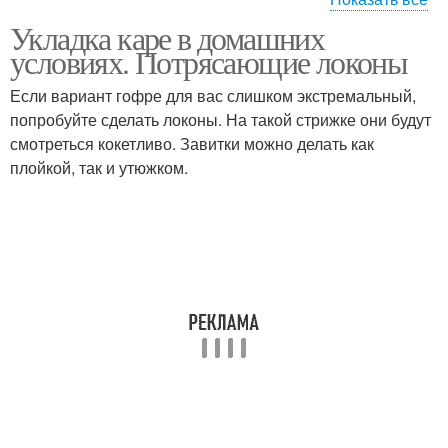
Укладка каре в домашних
Объемная укладка
Модные локоны
условиях. Потрясающие локоны
Если вариант гофре для вас слишком экстремальный,
попробуйте сделать локоны. На такой стрижке они будут
смотреться кокетливо. Завитки можно делать как
Стильная укладка
Укладки на каре
плойкой, так и утюжком.
Естественная укладка
Укладка с прямым
Трендовая укладка