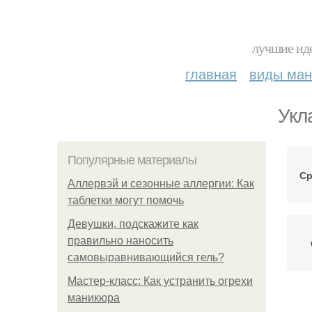
лучшие иде
главная
виды ма
Укл
Популярные материалы
Ср
Аллервэй и сезонные аллергии: Как
таблетки могут помочь
Девушки, подскажите как
правильно наносить
самовыравнивающийся гель?
Мастер-класс: Как устранить огрехи
маникюра