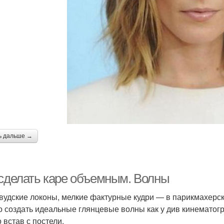
ь дальше →
 сделать каре объемным. Волны
вудские локоны, мелкие фактурные кудри — в парикмахерско
 создать идеальные глянцевые волны как у див кинематогр
 встав с постели.