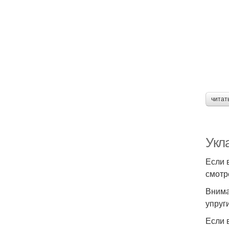
читат
Укл
Если 
смотр
Внима
упруг
Если 