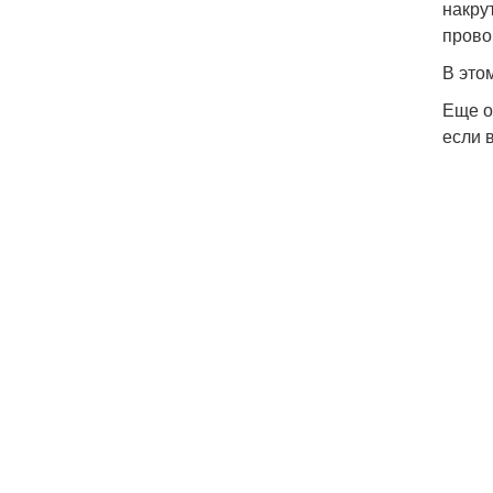
накру
прово
В это
Еще о
если 