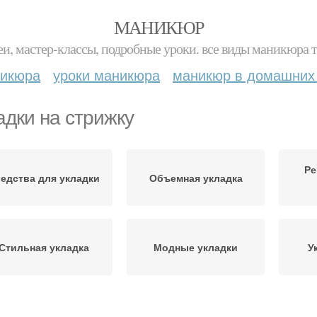
МАНИКЮР
и, мастер-классы, подробные уроки. все виды маникюра т
никюра
уроки маникюра
маникюр в домашних
адки на стрижку
Ре
едства для укладки
Объемная укладка
Стильная укладка
Модные укладки
У
Укладка с прямым
Трендовая укладка
Укла