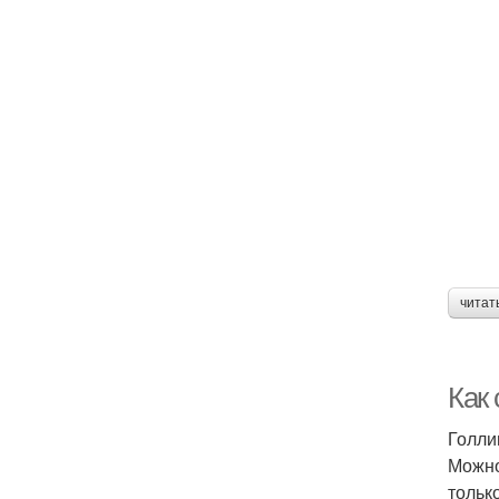
читат
Как
Голли
Можно
только