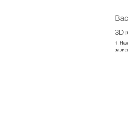
Вас
3D г
1. На
завис