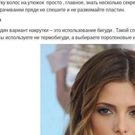
тку волос на утюжок просто , главное, знать несколько секр
рачивании пряди не спешите и не разжимайте пластин.
м
дин вариант накрутки – это использование бигуди . Такой с
вы используете не термобигуди, а выбираете поролоновые 