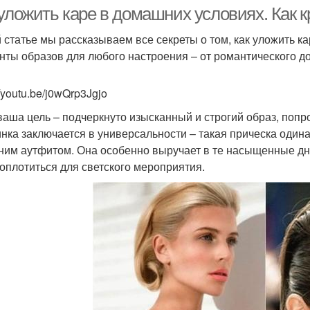
уложить каре в домашних условиях. Как к
й статье мы рассказываем все секреты о том, как уложить 
нты образов для любого настроения – от романтического до
//youtu.be/j0wQrp3Jgjo
ваша цель – подчеркнуто изысканный и строгий образ, попр
нка заключается в универсальности – такая прическа одинак
ним аутфитом. Она особенно выручает в те насыщенные дни
оплотиться для светского мероприятия.