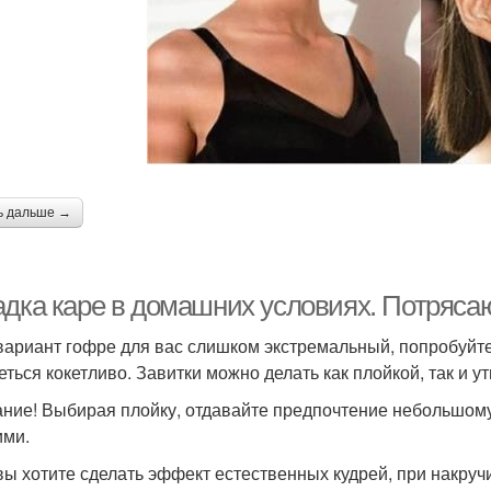
ь дальше →
адка каре в домашних условиях. Потряс
вариант гофре для вас слишком экстремальный, попробуйте 
еться кокетливо. Завитки можно делать как плойкой, так и у
ние! Выбирая плойку, отдавайте предпочтение небольшому 
ими.
вы хотите сделать эффект естественных кудрей, при накру