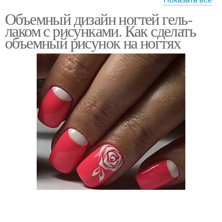
Объемный дизайн ногтей гель-
Красивый дизайн
Дизайн на ногтях
лаком с рисунками. Как сделать
объемный рисунок на ногтях
Объемный рисунок
Объемная лепка