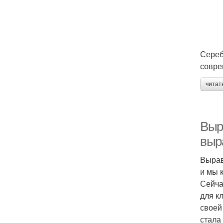
Сереб
совре
читат
Выр
выр
Вырав
и мы 
Сейча
для к
своей
стала