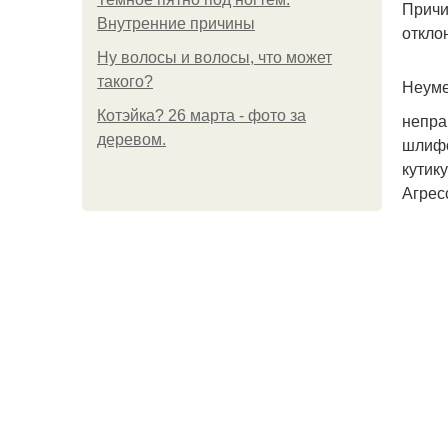
Причи
Внутренние причины
откло
Ну волосы и волосы, что может
такого?
Неуме
Котэйка? 26 марта - фото за
непра
деревом.
шлифо
кутик
Агрес