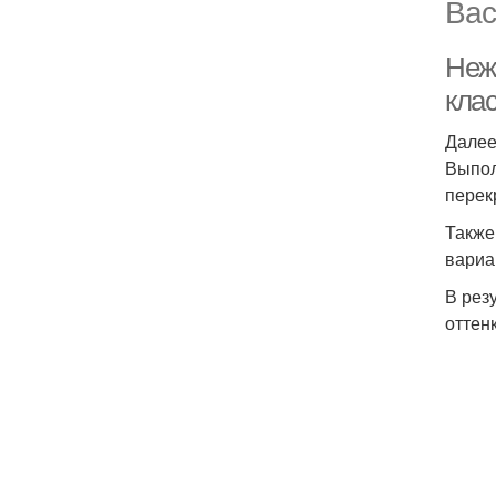
Вас
Неж
кла
Далее
Выпол
перек
Также
вариа
В рез
оттен