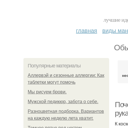
лучшие иде
главная
виды ма
Обы
Популярные материалы
не
Аллервэй и сезонные аллергии: Как
таблетки могут помочь
Мы рисуем брови.
Мужской педикюр, забота о себе.
Поче
Разноцветная подборка. Вариантов
рук
на каждую неделю лета хватит.
К кос
Темное пятно под ногтем.