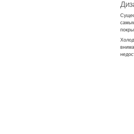
Диз
Сущес
самым
покры
Холод
внима
недос