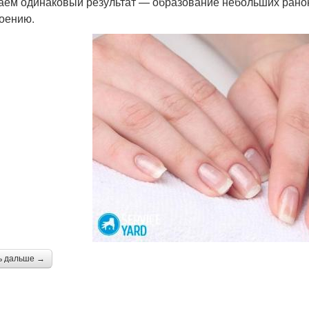
аем одинаковый результат — образование небольших ранок,
ноению.
ь дальше →