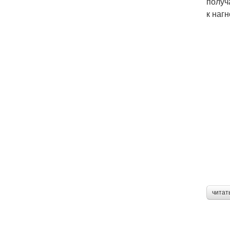
получ
к наг
читат