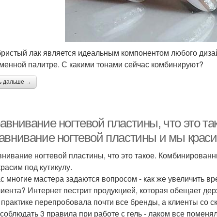
ристый лак является идеальным компонентом любого диза
менной палитре. С какими тонами сейчас комбинируют?
ь дальше →
авнивание ногтевой пластины, что это т
авнивание ногтевой пластины и мы красим
нивание ногтевой пластины, что это такое. Комбинирован
красим под кутикулу.
с многие мастера задаются вопросом - как же увеличить врем
лиента? Интернет пестрит продукцией, которая обещает держ
 практике перепробовала почти все бренды, а клиенты со ск
 соблюдать 3 правила при работе с гель - лаком все поменяло