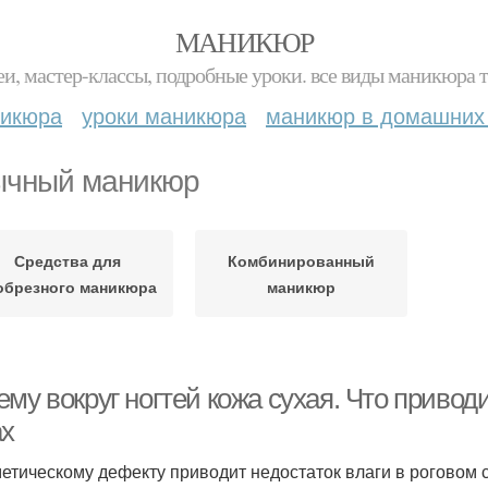
МАНИКЮР
и, мастер-классы, подробные уроки. все виды маникюра т
никюра
уроки маникюра
маникюр в домашних
чный маникюр
Средства для
Комбинированный
обрезного маникюра
маникюр
му вокруг ногтей кожа сухая. Что привод
ах
метическому дефекту приводит недостаток влаги в роговом