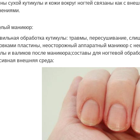
ны сухой кутикулы и кожи вокруг ногтей связаны как с вне
нениями.
лый маникюр:
вильная обработка кутикулы: травмы, пересушивание, сли
вками пластины, неосторожный аппаратный маникюр с не
улы и валиков после маникюра;составы для ногтевой обрабо
сивная внешняя среда: