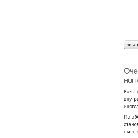
читат
Очен
ног
Кожа 
внутр
иногд
По об
стано
высых