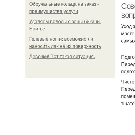
Обручальные кольца на заказ -
Сов
преимущества услуги
воп
Удаляем волосы с зоны бикини.
Уход 
Бритье
масте
Гелевые ногти: возможно ли
самых
наносить лак на их поверхность
Подго
Девочки! Вот такая ситуация.
Перед
подго
Чисто
Перед
помеш
тщате