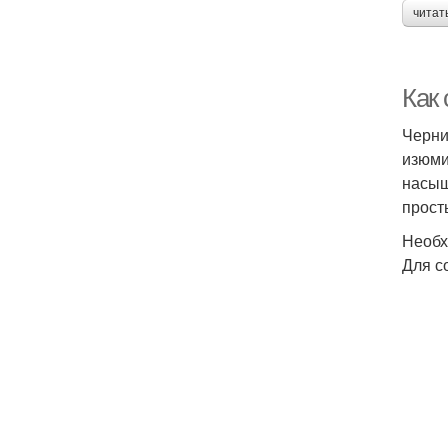
читат
Как
Черни
изюми
насыщ
прост
Необх
Для с