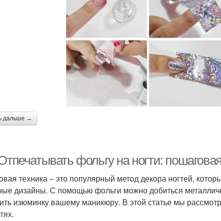
ь дальше →
 Отпечатывать фольгу на ногти: пошагова
овая техника – это популярный метод декора ногтей, котор
ные дизайны. С помощью фольги можно добиться металличе
ить изюминку вашему маникюру. В этой статье мы рассмот
тях.