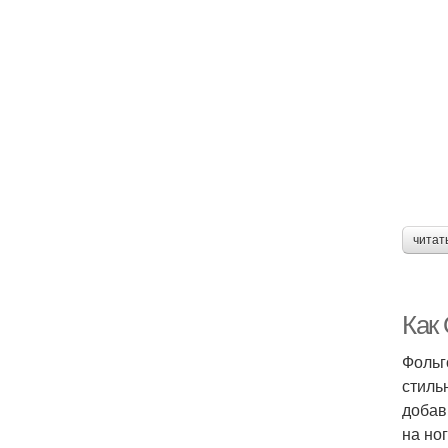
читат
Как
Фольг
стиль
добав
на ног