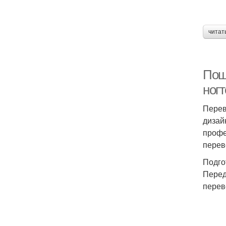
читат
Пош
ног
Перев
дизай
профе
перев
Подго
Перед
перев