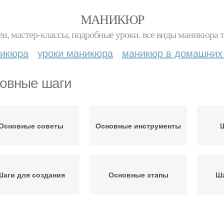
МАНИКЮР
и, мастер-классы, подробные уроки. все виды маникюра т
никюра
уроки маникюра
маникюр в домашних
овные шаги
Основные советы
Основные инструменты
Ш
Шаги для создания
Основные этапы
Ша
Шаги в развитии