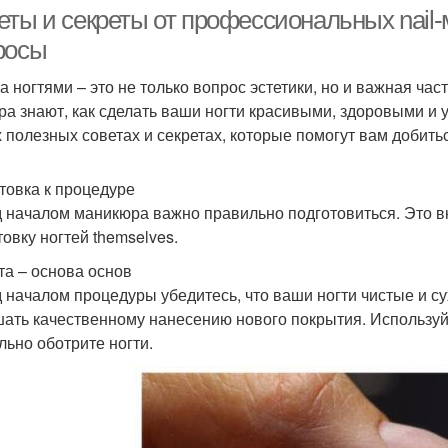
еты и секреты от профессиональных nail-
росы
за ногтями – это не только вопрос эстетики, но и важная ча
ра знают, как сделать ваши ногти красивыми, здоровыми и 
 полезных советах и секретах, которые помогут вам добить
товка к процедуре
 началом маникюра важно правильно подготовиться. Это вкл
товку ногтей themselves.
та – основа основ
 началом процедуры убедитесь, что ваши ногти чистые и су
ать качественному нанесению нового покрытия. Используй
льно оботрите ногти.