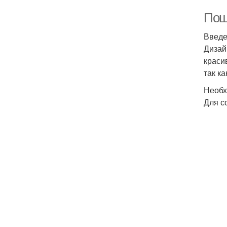
Пош
Введ
Дизай
краси
так к
Необх
Для с