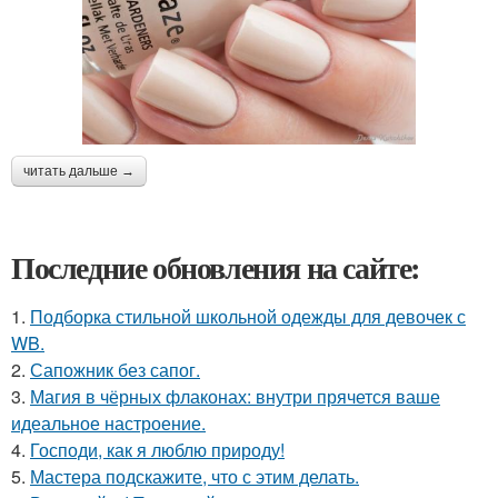
читать дальше →
Последние обновления на сайте:
1.
Подборка стильной школьной одежды для девочек с
WB.
2.
Сапожник без сапог.
3.
Магия в чёрных флаконах: внутри прячется ваше
идеальное настроение.
4.
Господи, как я люблю природу!
5.
Мастера подскажите, что с этим делать.