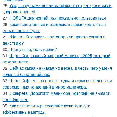
26.
Уход за ручками после маникюра: секрет красивых и
здоровых ногтей.
27.
ФОЛЬГА для ногтей: как правильно пользоваться
28.
Какие спортивные и развлекательные комплексы
есть в парках Тулы
29.
"Ногти - Клювики" - приговор или просто сигнал к
действию?
30.
Вернуть радость жизни?
31.
Черный и розовый: модный маникюр 2025, который
покорит всех
32.
Сейчас какая - никакая но весна, в честь чего у меня
зелёный блястящий лак.
33.
Черный френч на ногтях - одна из самых стильных и
современных тенденций в мире маникюра.
34.
3 секрета "Дорогого" маникюра, который не выдаст
свой бюджет.
35.
Как остановить расслоение кожи кутикул:
эффективные методы