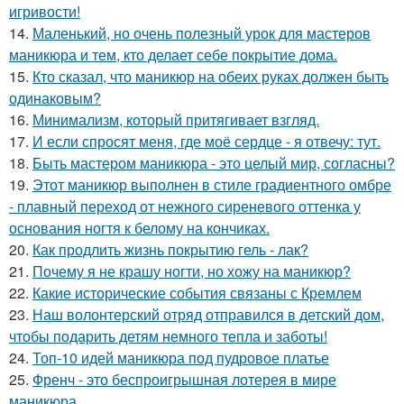
игривости!
14.
Маленький, но очень полезный урок для мастеров
маникюра и тем, кто делает себе покрытие дома.
15.
Кто сказал, что маникюр на обеих руках должен быть
одинаковым?
16.
Минимализм, который притягивает взгляд.
17.
И если спросят меня, где моё сердце - я отвечу: тут.
18.
Быть мастером маникюра - это целый мир, согласны?
19.
Этот маникюр выполнен в стиле градиентного омбре
- плавный переход от нежного сиреневого оттенка у
основания ногтя к белому на кончиках.
20.
Как продлить жизнь покрытию гель - лак?
21.
Почему я не крашу ногти, но хожу на маникюр?
22.
Какие исторические события связаны с Кремлем
23.
Наш волонтерский отряд отправился в детский дом,
чтобы подарить детям немного тепла и заботы!
24.
Топ-10 идей маникюра под пудровое платье
25.
Френч - это беспроигрышная лотерея в мире
маникюра.