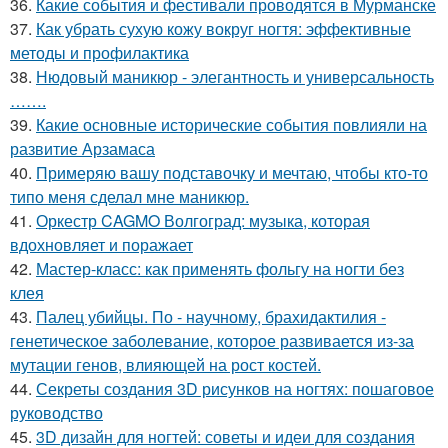
36.
Какие события и фестивали проводятся в Мурманске
37.
Как убрать сухую кожу вокруг ногтя: эффективные
методы и профилактика
38.
Нюдовый маникюр - элегантность и универсальность
…….
39.
Какие основные исторические события повлияли на
развитие Арзамаса
40.
Примеряю вашу подставочку и мечтаю, чтобы кто-то
типо меня сделал мне маникюр.
41.
Оркестр CAGMO Волгоград: музыка, которая
вдохновляет и поражает
42.
Мастер-класс: как применять фольгу на ногти без
клея
43.
Палец убийцы. По - научному, брахидактилия -
генетическое заболевание, которое развивается из-за
мутации генов, влияющей на рост костей.
44.
Секреты создания 3D рисунков на ногтях: пошаговое
руководство
45.
3D дизайн для ногтей: советы и идеи для создания