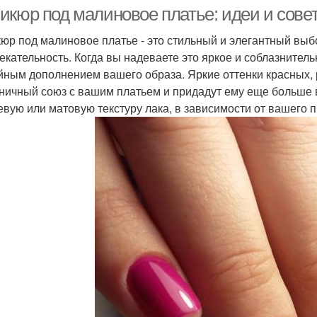
повседневности
сезона
икюр под малиновое платье: идеи и сове
юр под малиновое платье - это стильный и элегантный выб
екательность. Когда вы надеваете это яркое и соблазнител
Синий платье
Серебряное платье
Пла
йным дополнением вашего образа. Яркие оттенки красных, 
ничный союз с вашим платьем и придадут ему еще больше 
евую или матовую текстуру лака, в зависимости от вашего 
Ногти к бордовому
Платье на короткие
Мани
платью
ногти
Маникюр к платью
Маникюр под платье
Об
Платье с яркими
Маникюр под
цветами
коралловое платье
кор