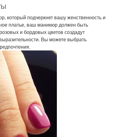
мероприятия
ты
ор, который подчеркнет вашу женственность и
ьное платье, ваш маникюр должен быть
тья на свадьбе
Платье на свадьбу
розовых и бордовых цветов создадут
выразительности. Вы можете выбрать
предпочтения.
кюр к бордовому
Ногти для бордового
платью
платья
раза с платьем
Маникюр для платья
Бижутерия к
Ногти к коралловому
алловому платью
платью