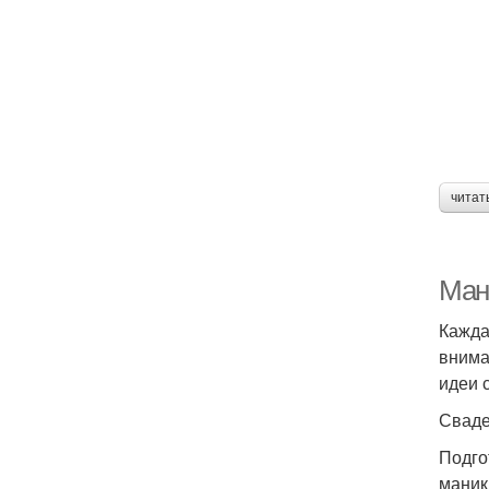
К
читат
Ман
Кажда
внима
идеи 
Сваде
Подго
маник