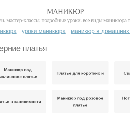
МАНИКЮР
и, мастер-классы, подробные уроки. все виды маникюра т
никюра
уроки маникюра
маникюр в домашних
ерние платья
Маникюр под
Платье для коротких и
Св
малиновое платье
Маникюр под розовое
Ног
атье в зависимости
платье
Платье для
Платье для летнего
Плат