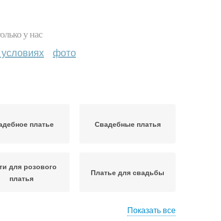
олько у нас
 условиях
фото
адебное платье
Свадебные платья
ти для розового
Платье для свадьбы
платья
Показать все
ье для вечернего
Черное платье