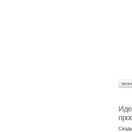
читат
Иде
про
Свадь