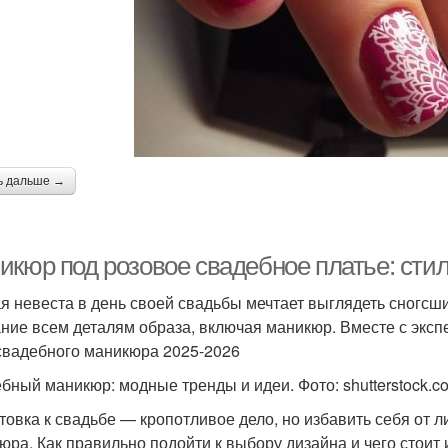
оралловое платье
Кружевное платье
ь дальше →
икюр под розовое свадебное платье: сти
я невеста в день своей свадьбы мечтает выглядеть сногсш
ние всем деталям образа, включая маникюр. Вместе с экс
свадебного маникюра 2025-2026
бный маникюр: модные тренды и идеи. Фото: shutterstock.c
товка к свадьбе — кропотливое дело, но избавить себя от
юра. Как правильно подойти к выбору дизайна и чего стоит