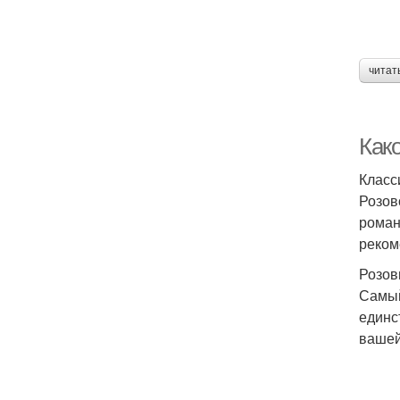
читат
Како
Класс
Розов
роман
реком
Розов
Самый
единс
вашей