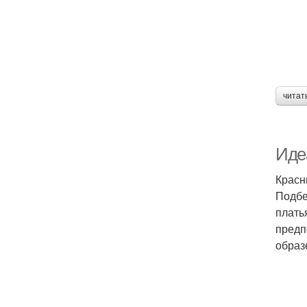
читат
Иде
Красн
Подбе
плать
предп
образ