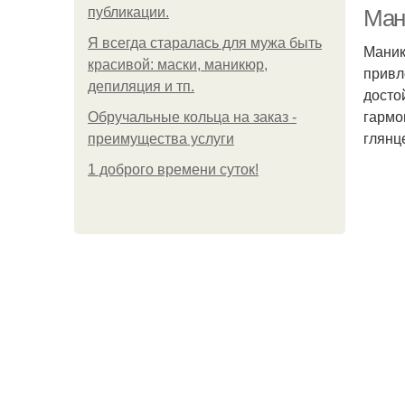
публикации.
Ман
Я всегда старалась для мужа быть
Маник
красивой: маски, маникюр,
привл
депиляция и тп.
досто
гармо
Обручальные кольца на заказ -
глянц
преимущества услуги
1 доброго времени суток!