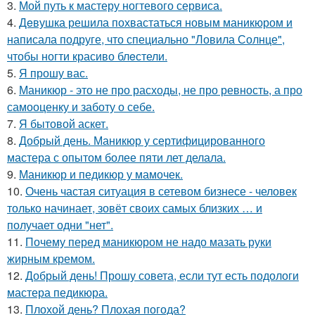
3.
Мой путь к мастеру ногтевого сервиса.
4.
Дeвушка решила похвастаться новым маникюром и
написала подруге, что специально "Ловила Солнце",
чтобы ногти красиво блeстели.
5.
Я прошу вас.
6.
Маникюр - это не про расходы, не про ревность, а про
самооценку и заботу о себе.
7.
Я бытовой аскет.
8.
Добрый день. Маникюр у сертифицированного
мастера с опытом более пяти лет делала.
9.
Маникюр и педикюр у мамочек.
10.
Очень частая ситуация в сетевом бизнесе - человек
только начинает, зовёт своих самых близких … и
получает одни "нет".
11.
Почему перед маникюром не надо мазать руки
жирным кремом.
12.
Добрый день! Прошу совета, если тут есть подологи
мастера педикюра.
13.
Плохой день? Плохая погода?