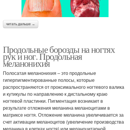
читать дальше →
Продольные борозды на ногтях
рук и ног. Продольная
меланонихия
Полосатая меланонихия – это продольные
гиперпигментированные полосы, которые
распространяются от проксимального ногтевого валика
и кутикулы по направлению к дистальному краю
ногтевой пластинки. Пигментация возникает в
результате отложения меланина меланоцитами в
матриксе ногтя. Отложение меланина увеличивается за
счет активации меланоцитов (увеличение производства
меланина в клетках ногтя) или меланоцитарной