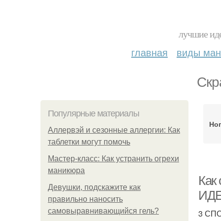
лучшие иде
главная
виды ма
Скр
Популярные материалы
Ног
Аллервэй и сезонные аллергии: Как
таблетки могут помочь
Мастер-класс: Как устранить огрехи
маникюра
Как
Девушки, подскажите как
ИД
правильно наносить
самовыравнивающийся гель?
3 СП