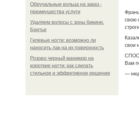
Обручальные кольца на заказ -
Франц
преимущества услуги
свою 
Удаляем волосы с зоны бикини.
строг
Бритье
Казал
Гелевые ногти: возможно ли
свои 
наносить лак на их поверхность
СПОС
Розово черный маникюр на
Вам п
короткие ногти: как сделать
— нюд
стильное и эффективное решение