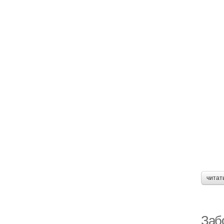
читат
Заб