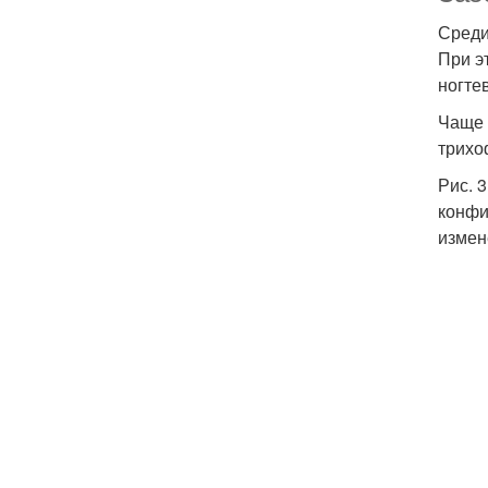
Среди
При э
ногте
Чаще 
трихо
Рис. 
конфи
измен