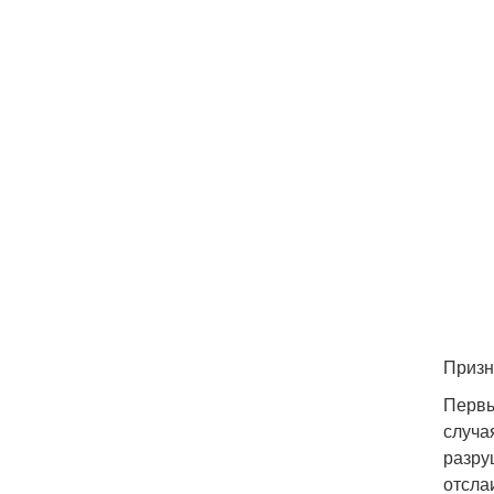
Призн
Первы
случа
разру
отсла