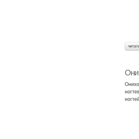
читат
Оних
Онихо
ногте
ногте