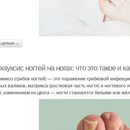
ь дальше →
ауксис ногтей на ногах: что это такое и к
микоз (грибок ногтей) — это поражение грибковой инфекци
вых валиков, матрикса (ростковая часть ногтя) и ногтевог
й, изменением их цвета — ногти становятся белыми или жё