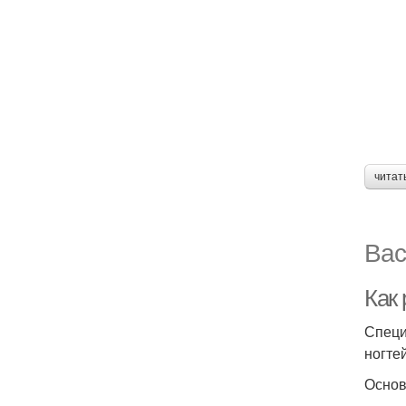
читат
Вас
Как
Специ
ногтей
Основ