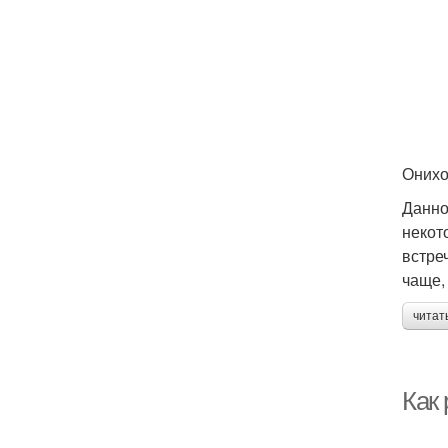
Онихо
Данно
некот
встре
чаще,
читат
Как 