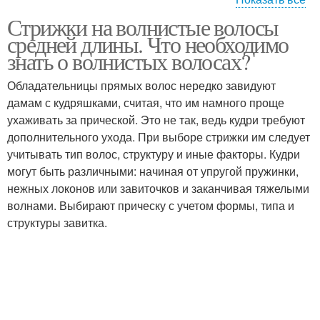
Стрижки на волнистые волосы
Стрижки по типу
Стрижки с учетом
средней длины. Что необходимо
знать о волнистых волосах?
Обладательницы прямых волос нередко завидуют
Стрижки для вьющихся
Стрижки с вьющимися
дамам с кудряшками, считая, что им намного проще
волос
волосами
ухаживать за прической. Это не так, ведь кудри требуют
дополнительного ухода. При выборе стрижки им следует
учитывать тип волос, структуру и иные факторы. Кудри
могут быть различными: начиная от упругой пружинки,
Асимметричные
Короткие стрижки
нежных локонов или завиточков и заканчивая тяжелыми
стрижки
волнами. Выбирают прическу с учетом формы, типа и
структуры завитка.
Стрижки с удлиненной
Каскадные стрижки
боковой