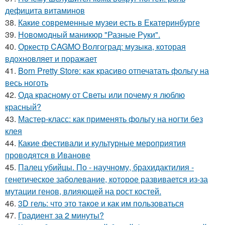
дефицита витаминов
38.
Какие современные музеи есть в Екатеринбурге
39.
Новомодный маникюр "Разные Руки".
40.
Оркестр CAGMO Волгоград: музыка, которая
вдохновляет и поражает
41.
Born Pretty Store: как красиво отпечатать фольгу на
весь ноготь
42.
Ода красному от Светы или почему я люблю
красный?
43.
Мастер-класс: как применять фольгу на ногти без
клея
44.
Какие фестивали и культурные мероприятия
проводятся в Иванове
45.
Палец убийцы. По - научному, брахидактилия -
генетическое заболевание, которое развивается из-за
мутации генов, влияющей на рост костей.
46.
3D гель: что это такое и как им пользоваться
47.
Градиент за 2 минуты?