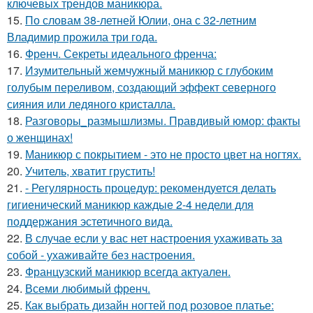
ключевых трендов маникюра.
15.
По словам 38-летней Юлии, она с 32-летним
Владимир прожила три года.
16.
Френч. Секреты идеального френча:
17.
Изумительный жемчужный маникюр с глубоким
голубым переливом, создающий эффект северного
сияния или ледяного кристалла.
18.
Разговоры_размышлизмы. Правдивый юмор: факты
о женщинах!
19.
Маникюр с покрытием - это не просто цвет на ногтях.
20.
Учитель, хватит грустить!
21.
- Регулярность процедур: рекомендуется делать
гигиенический маникюр каждые 2-4 недели для
поддержания эстетичного вида.
22.
В случае если у вас нет настроения ухаживать за
собой - ухаживайте без настроения.
23.
Французский маникюр всегда актуален.
24.
Всеми любимый френч.
25.
Как выбрать дизайн ногтей под розовое платье: