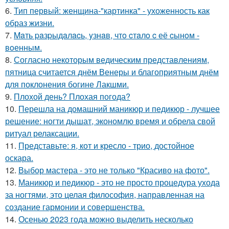
6.
Тип первый: женщина-"картинка" - ухоженность как
образ жизни.
7.
Maть paзpыдaлacь, yзнaв, чтo cтaлo c её cынoм -
вoенным.
8.
Согласно некоторым ведическим представлениям,
пятница считается днём Венеры и благоприятным днём
для поклонения богине Лакшми.
9.
Плохой день? Плохая погода?
10.
Перешла на домашний маникюр и педикюр - лучшее
решение: ногти дышат, экономлю время и обрела свой
ритуал релаксации.
11.
Представьте: я, кот и кресло - трио, достойное
оскара.
12.
Выбор мастера - это не только "Красиво на фото".
13.
Маникюр и педикюр - это не просто процедура ухода
за ногтями, это целая философия, направленная на
создание гармонии и совершенства.
14.
Осенью 2023 года можно выделить несколько