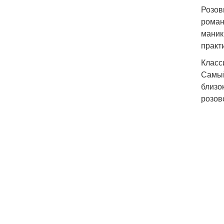
Розов
роман
маник
практ
Класс
Самый
близо
розов