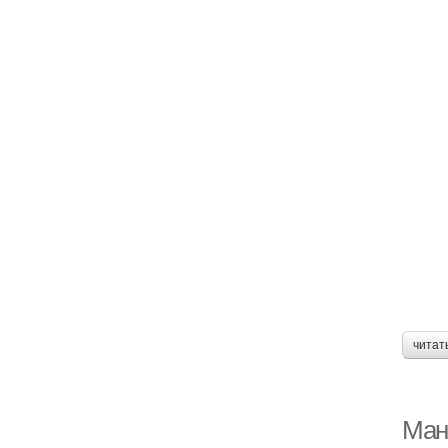
читат
Ман