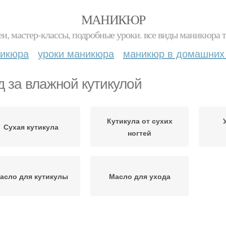
МАНИКЮР
и, мастер-классы, подробные уроки. все виды маникюра т
никюра
уроки маникюра
маникюр в домашних
д за влажной кутикулой
Кутикула от сухих
Сухая кутикула
ногтей
асло для кутикулы
Масло для ухода